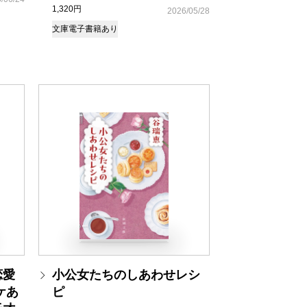
1,320円
2026/05/28
文庫
電子書籍あり
恋愛
小公女たちのしあわせレシ
ケあ
ピ