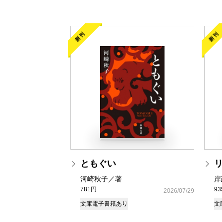
新刊
新刊
ともぐい
河崎秋子／著
岸
781円
9
2026/07/29
文庫
電子書籍あり
文