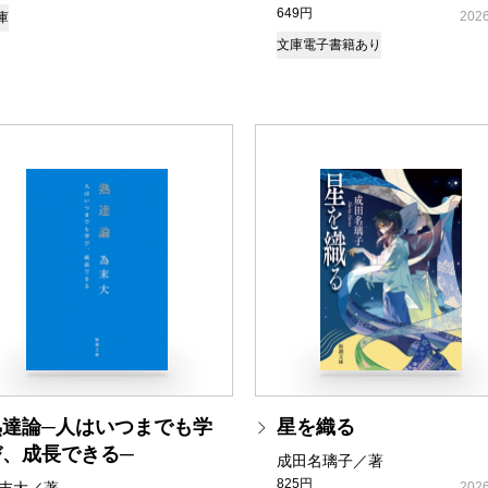
649円
2026
庫
文庫
電子書籍あり
熟達論─人はいつまでも学
星を織る
び、成長できる─
成田名璃子／著
825円
2026