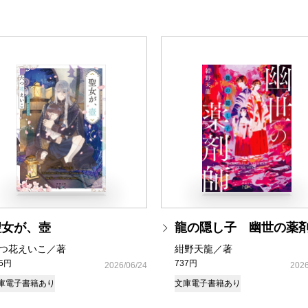
聖女が、壺
龍の隠し子 幽世の薬
つ花えいこ／著
紺野天龍／著
35円
737円
2026/06/24
2026
庫
電子書籍あり
文庫
電子書籍あり