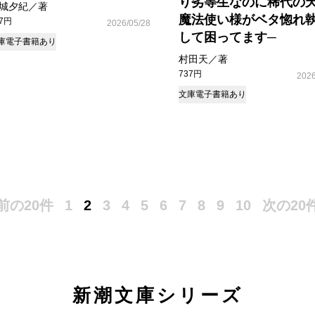
り劣等生なのに稀代の
城夕紀／著
魔法使い様がベタ惚れ
37円
2026/05/28
して困ってます─
庫
電子書籍あり
村田天／著
737円
2026
文庫
電子書籍あり
前の20件
1
2
3
4
5
6
7
8
9
10
次の20
新潮文庫シリーズ