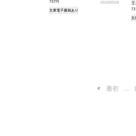
737円
2026/05/28
王
7
文庫
電子書籍あり
文
最初
…