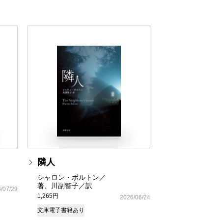
隣人
シャロン・ボルトン／
著、川副智子／訳
/07/29
1,265円
2026/06/24
文庫
電子書籍あり