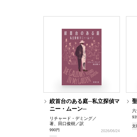
絞首台のある庭─私立探偵マ
ニー・ムーン─
六
9
リチャード・デミング／
著、田口俊樹／訳
文
990円
2026/06/24