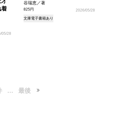
天才
谷瑞恵／著
執着
825円
2026/05/28
文庫
電子書籍あり
/05/28
件
…
最後