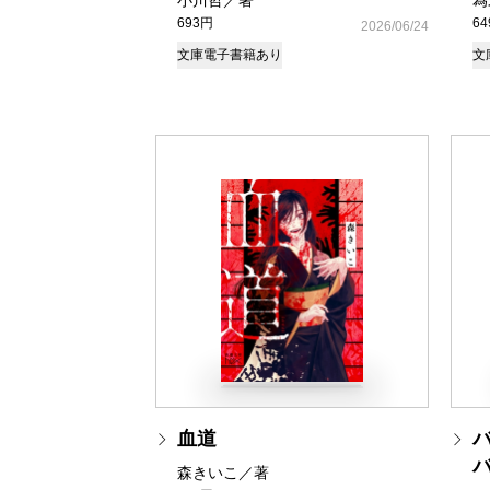
小川哲／著
為
693円
6
2026/06/24
文庫
電子書籍あり
文
血道
森きいこ／著