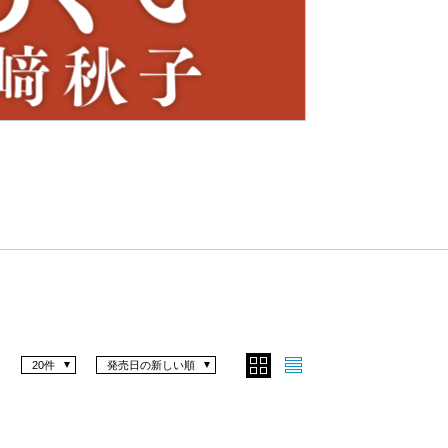
Nex
t
20件
発売日の新しい順