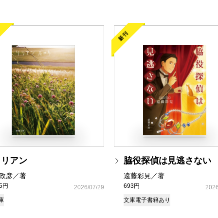
新刊
リリアン
脇役探偵は見逃さない
政彦／著
遠藤彩見／著
35円
693円
2026/07/29
2026
庫
文庫
電子書籍あり