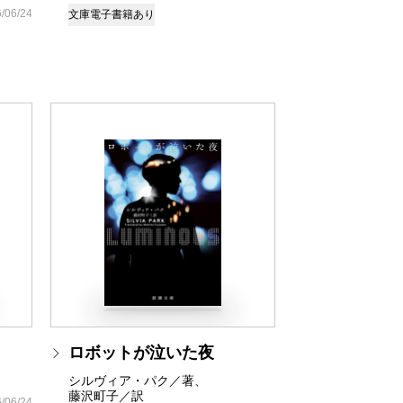
/06/24
文庫
電子書籍あり
ロボットが泣いた夜
シルヴィア・パク／著、
藤沢町子／訳
/06/24