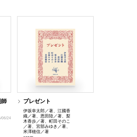
剤師
プレゼント
伊坂幸太郎／著、江國香
織／著、恩田陸／著、梨
/06/24
木香歩／著、町田そのこ
／著、宮部みゆき／著、
米澤穂信／著