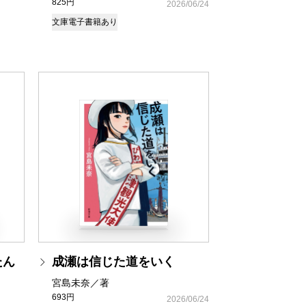
825円
2026/06/24
文庫
電子書籍あり
たん
成瀬は信じた道をいく
宮島未奈／著
693円
2026/06/24