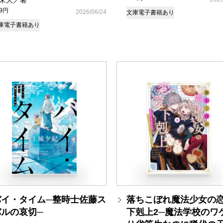
末大／著
49円
2026/06/24
文庫
電子書籍あり
庫
電子書籍あり
バイ・タイム─整時士佐藤ス
落ちこぼれ魔法少女の
バルの哀切─
下剋上2─魔法学校のワ