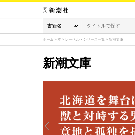
ホーム
>
本
>
レーベル・シリーズ一覧
>
新潮文庫
新潮文庫