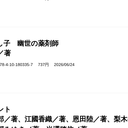
し子 幽世の薬剤師
／著
-4-10-180335-7 737円 2026/06/24
ント
郎／著、江國香織／著、恩田陸／著、梨