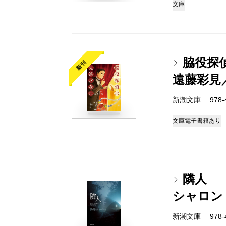
文庫
脇役探
新刊
遠藤彩見
新潮文庫 978-4-
文庫
電子書籍あり
隣人
シャロン
新潮文庫 978-4-