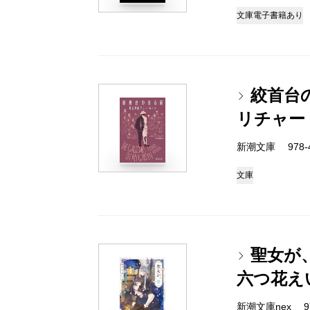
文庫
電子書籍あり
絞首台
リチャー
新潮文庫 978-4-
文庫
聖女が
六つ花え
新潮文庫nex 978