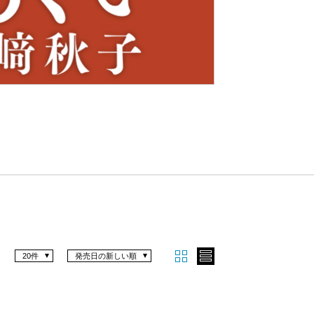
Nex
t
20件
発売日の新しい順