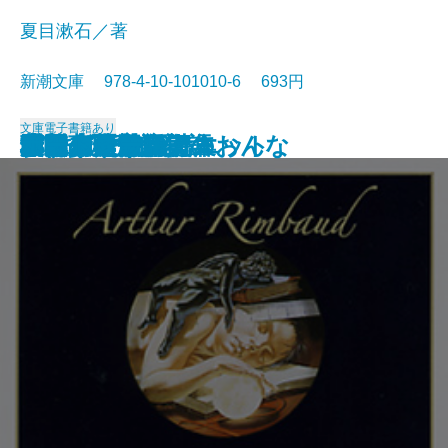
夏目漱石／著
新潮文庫 978-4-10-101010-6 693円
文庫
電子書籍あり
浮雲
卍(まんじ)
デミアン
車輪の下
道草
十五少年漂流記
小川未明童話集
ロミオとジュリエット
蓼喰う虫
虞美人草
ランボー詩集
愛する人達
津軽
猫と庄造と二人のおんな
田園の憂鬱
吉野葛・盲目物語
オセロー
ガリヴァ旅行記
ふらんす物語
ボードレール詩集