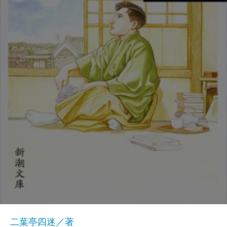
二葉亭四迷／著