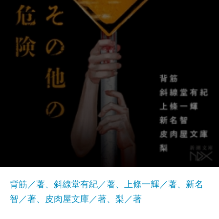
背筋／著、斜線堂有紀／著、上條一輝／著、新名
智／著、皮肉屋文庫／著、梨／著