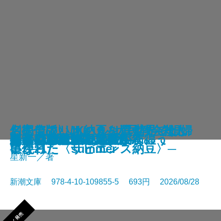
さよならの言い方なんて知らな
〈完全版〉JKハルは異世界で娼婦
幻のアフリカ納豆を追え！─そし
名探偵のいけにえ─人民教会殺人
幽冥の岸 十二国記
未知なるカダスを夢に求めて
龍ノ国幻想9 天恵の命
神と王1 亡国の書
人魚屋敷の殺人
悪徳もまた
善人たち
わたしが・棄てた・女
きまぐれカプセル
一夜─隠蔽捜査10─
夢ノ町本通り─文庫版─
フィレンツェに悪魔が彷徨う
その他の危険
人喰いパンダ殺人事件
色ざんげ
晴れでも雨でも昆虫学者
い。11
になった summer
て現れた〈サピエンス納豆〉─
事件─
星新一／著
新潮文庫 978-4-10-109855-5 693円 2026/08/28