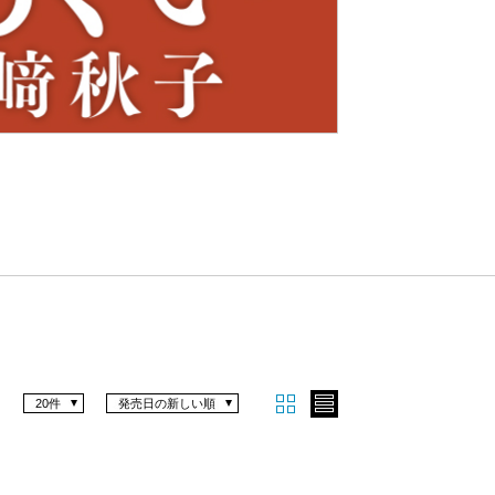
Nex
t
20件
発売日の新しい順