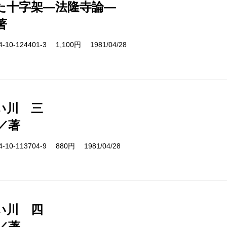
た十字架―法隆寺論―
著
10-124401-3 1,100円 1981/04/28
い川 三
／著
10-113704-9 880円 1981/04/28
い川 四
／著