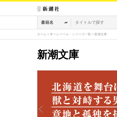
ホーム
>
本
>
レーベル・シリーズ一覧
>
新潮文庫
新潮文庫