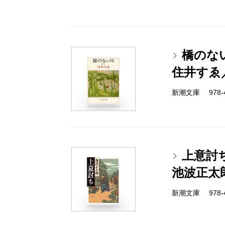
橋のな
住井すゑ
新潮文庫 978-4-
上意討
池波正太
新潮文庫 978-4-