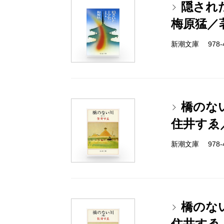
隠され
梅原猛／
新潮文庫 978-4-
橋のな
住井すゑ
新潮文庫 978-4-
橋のな
住井すゑ