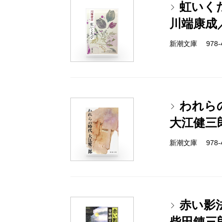
虹いく
川端康成
新潮文庫 978-4
われら
大江健三
新潮文庫 978-4
赤い影
柴田錬三