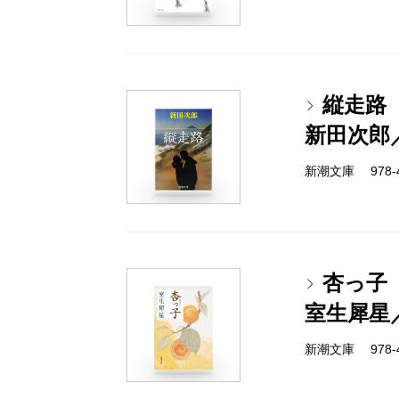
縦走路
新田次郎
新潮文庫 978-4
杏っ子
室生犀星
新潮文庫 978-4