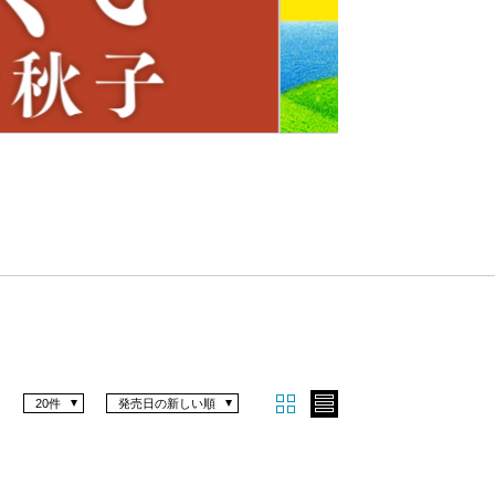
Nex
t
20件
発売日の新しい順