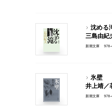
沈める
三島由紀
新潮文庫 978-4
氷壁
井上靖／
新潮文庫 978-4