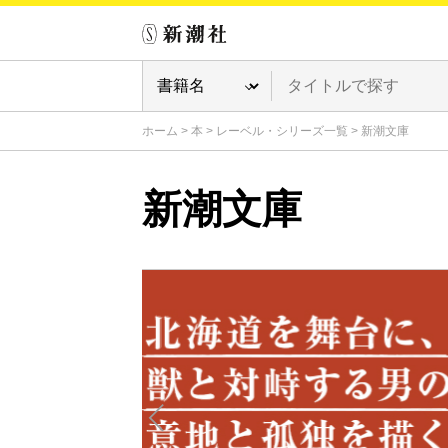
ホーム
>
本
>
レーベル・シリーズ一覧
>
新潮文庫
新潮文庫