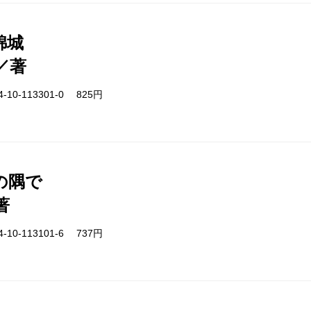
錦城
／著
-10-113301-0 825円
の隅で
著
-10-113101-6 737円