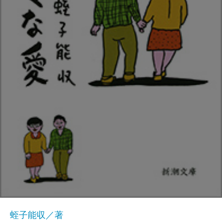
蛭子能収／著