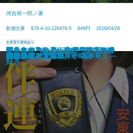
河合祥一郎／著
新潮文庫 978-4-10-120476-5 649円 2016/04/28
文庫
電子書籍あり
いいとこ取り！ 熟年交際のスス
村上ラヂオ3―サラダ好きのライ
闇の女たち―消えゆく日本人街娼
あきらめない心―心臓外科医は命
変見自在 偉人リンカーンは奴隷
スクールカースト殺人教室
イン・ザ・ヘブン
私のなかの彼女
ヘタウマな愛
深読みシェイクスピア
シェイクスピアの正体
伴連れ
雪まろげ―古手屋喜十 為事覚え―
雪の果て―人情江戸彩時記―
蛍の森
僕の名はアラム
結婚式のメンバー
トリモノート
小さいおじさん
ひとり飲む、京都
メ
オン―
の記録―
をつなぐ―
好き