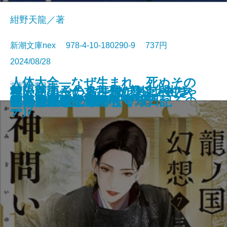
紺野天龍／著
新潮文庫nex 978-4-10-180290-9 737円
2024/08/28
人体大全―なぜ生まれ、死ぬその
文庫
電子書籍あり
救いたくない命―俺たちは神じゃ
無人島のふたり―120日以上生き
ケーキ王子の名推理(スペシャリ
極限団地―一九六一 東京ハウス
邯鄲の島遥かなり〔上〕
とんちき 蔦重青春譜
花と茨―七代目市川團十郎―
捨て童子・松平忠輝〔上〕
捨て童子・松平忠輝〔中〕
捨て童子・松平忠輝〔下〕
日まで無意識に動き続けられるの
狐の嫁入り 幽世の薬剤師
龍ノ国幻想7 神問いの応
これはただの夏
死に急ぐ鯨たち・もぐら日記
雀の手帖
京に鬼の棲む里ありて
探花―隠蔽捜査9―
あのころなにしてた？
狂った宴
ない2―
なくちゃ日記―
テ)7
―
か―