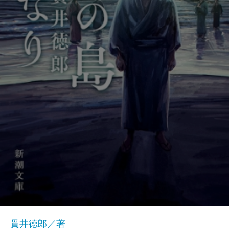
貫井徳郎／著