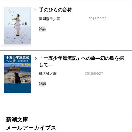
手のひらの音符
藤岡陽子／著
2016/09/02
雑誌
「十五少年漂流記」への旅―幻の島を探
して―
椎名誠／著
2016/04/27
雑誌
新潮文庫
メールアーカイブス