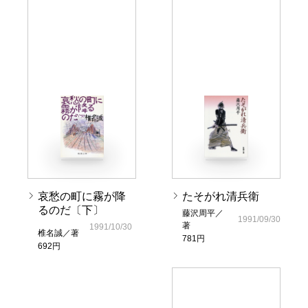
哀愁の町に霧が降
たそがれ清兵衛
るのだ〔下〕
藤沢周平／
1991/09/30
著
1991/10/30
椎名誠／著
781円
692円