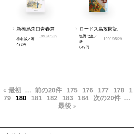
新橋烏森口青春篇
ロードス島攻防記
1991/05/29
塩野七生／
椎名誠／著
1991/05/29
著
482円
649円
最初
…
前の20件
175
176
177
178
1
79
180
181
182
183
184
次の20件
…
最後