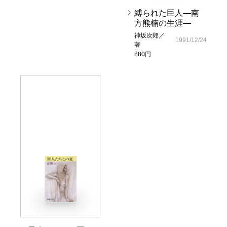
縛られた巨人―南
方熊楠の生涯―
神坂次郎／
1991/12/24
著
880円