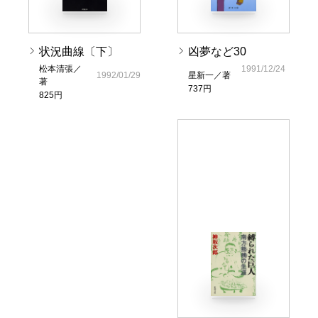
状況曲線〔下〕
凶夢など30
松本清張／
1991/12/24
1992/01/29
星新一／著
著
737円
825円