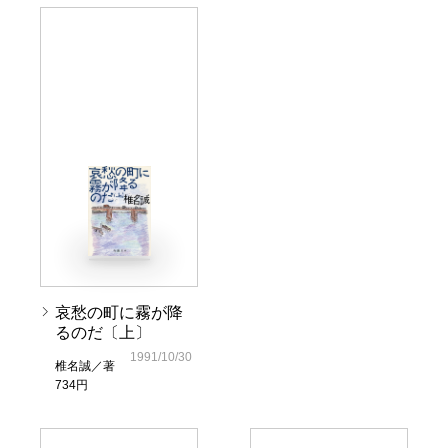
哀愁の町に霧が降
るのだ〔上〕
1991/10/30
椎名誠／著
734円