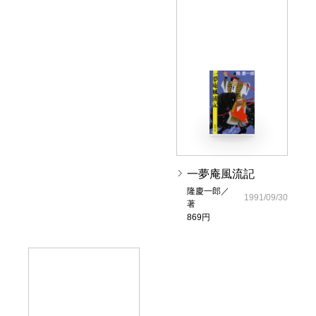
一夢庵風流記
隆慶一郎／
1991/09/30
著
869円