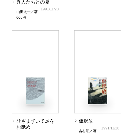
異人たちとの夏
1991/11/28
山田太一／著
605円
ひざまずいて足を
仮釈放
お舐め
1991/11/28
吉村昭／著