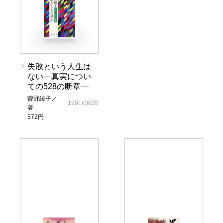
失敗という人生は
ない―真実につい
ての528の断章―
曽野綾子／
1991/06/28
著
572円