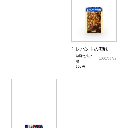
レパントの海戦
塩野七生／
1991/06/28
著
605円