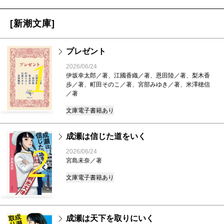
[新潮文庫]
プレゼント
1
2026/06/24
伊坂幸太郎／著、江國香織／著、恩田陸／著、梨木香
歩／著、町田そのこ／著、宮部みゆき／著、米澤穂信
／著
文庫
電子書籍あり
成瀬は信じた道をいく
2
2026/06/24
宮島未奈／著
文庫
電子書籍あり
成瀬は天下を取りにいく