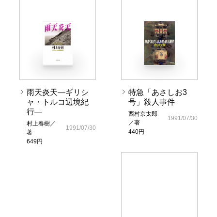
雨天炎天―ギリシ
特急「あさしお3
ャ・トルコ辺境紀
号」殺人事件
行―
西村京太郎
1991/07/30
／著
村上春樹／
1991/07/30
440円
著
649円