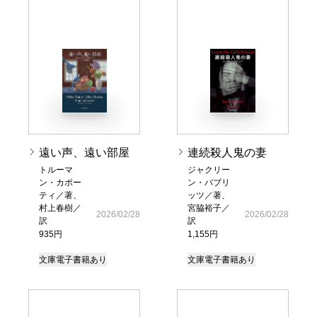
遠い声、遠い部屋
連続殺人鬼の妻
トルーマ
ジャクリー
ン・カポー
ン・バブリ
ティ／著、
ッツ／著、
村上春樹／
宮脇裕子／
2026/02/28
2026/02/28
訳
訳
935円
1,155円
文庫
電子書籍あり
文庫
電子書籍あり