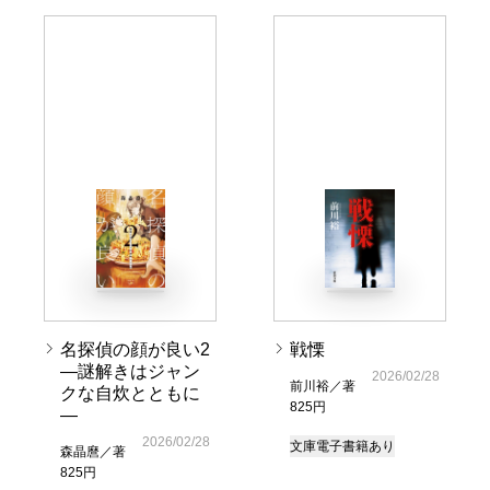
名探偵の顔が良い2
戦慄
―謎解きはジャン
2026/02/28
前川裕／著
クな自炊とともに
825円
―
2026/02/28
文庫
電子書籍あり
森晶麿／著
825円