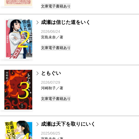
文庫
電子書籍あり
成瀬は信じた道をいく
2
2026/06/24
宮島未奈／著
文庫
電子書籍あり
ともぐい
3
2026/07/29
河崎秋子／著
文庫
電子書籍あり
成瀬は天下を取りにいく
2025/06/25
宮島未奈／著