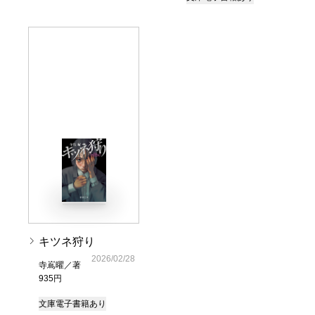
キツネ狩り
2026/02/28
寺嶌曜／著
935円
文庫
電子書籍あり