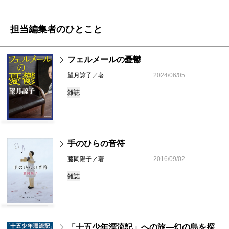
担当編集者のひとこと
フェルメールの憂鬱
望月諒子／著
2024/06/05
雑誌
手のひらの音符
藤岡陽子／著
2016/09/02
雑誌
「十五少年漂流記」への旅―幻の島を探