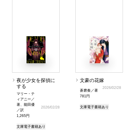
夜が少女を探偵に
文豪の花嫁
する
2026/02/28
蒼磨奏／著
マリー・テ
781円
ィアニー／
著、能田優
文庫
電子書籍あり
2026/02/28
／訳
1,265円
文庫
電子書籍あり