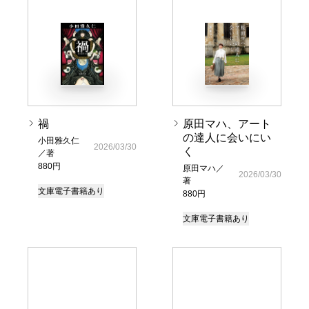
禍
原田マハ、アート
の達人に会いにい
小田雅久仁
2026/03/30
く
／著
880円
原田マハ／
2026/03/30
著
文庫
電子書籍あり
880円
文庫
電子書籍あり