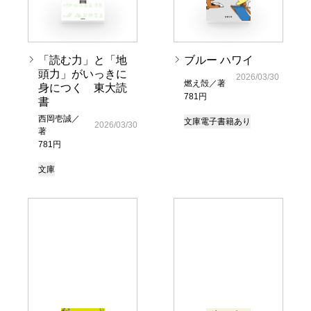
「読む力」と「地
ブルー ハワイ
頭力」がいっきに
2026/03/30
燃え殻／著
身につく 東大読
781円
書
西岡壱誠／
文庫
電子書籍あり
2026/03/30
著
781円
文庫