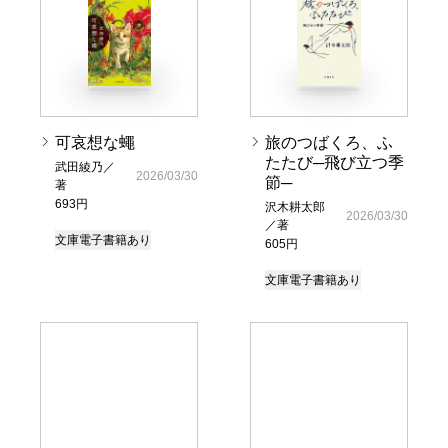
可哀想な蠅
旅のつばくろ、ふ
たたび─飛び立つ季
武田綾乃／
2026/03/30
節─
著
693円
沢木耕太郎
2026/03/30
／著
文庫
電子書籍あり
605円
文庫
電子書籍あり