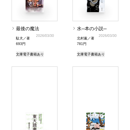
最後の魔法
水─本の小説─
2026/03/30
2026/03/30
駄犬／著
北村薫／著
693円
781円
文庫
電子書籍あり
文庫
電子書籍あり