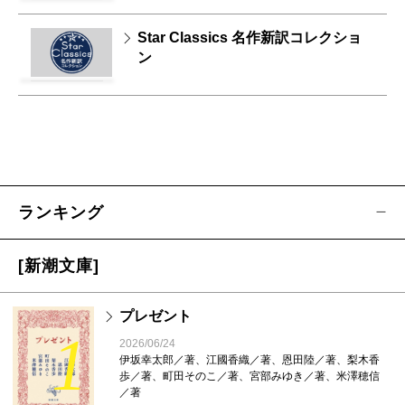
Star Classics 名作新訳コレクショ
ン
ランキング
[新潮文庫]
プレゼント
1
2026/06/24
伊坂幸太郎／著、江國香織／著、恩田陸／著、梨木香
歩／著、町田そのこ／著、宮部みゆき／著、米澤穂信
／著