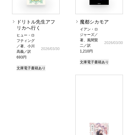
ドリトル先生アフ
魔都シカモア
リカへ行く
イアン・ロ
ジャーズ／
ヒュー・ロ
著、風間賢
フティング
2026/03/30
二／訳
／著、小川
2026/03/30
1,210円
高義／訳
693円
文庫
電子書籍あり
文庫
電子書籍あり