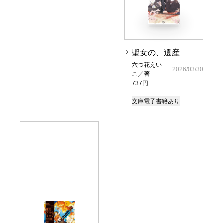
聖女の、遺産
六つ花えい
2026/03/30
こ／著
737円
文庫
電子書籍あり