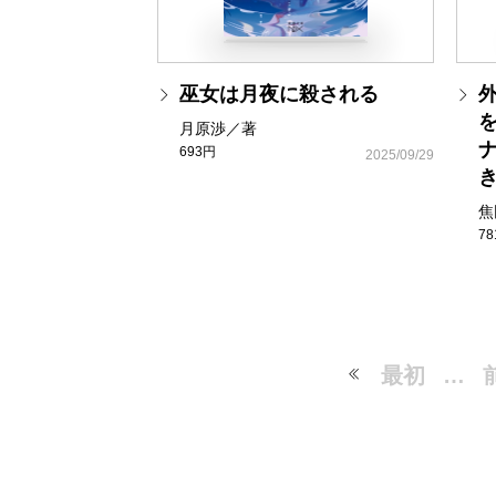
巫女は月夜に殺される
月原渉／著
693円
2025/09/29
焦
7
最初
…