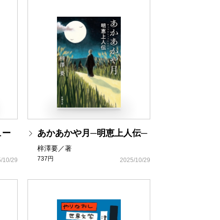
ュー
あかあかや月─明恵上人伝─
梓澤要／著
737円
/10/29
2025/10/29