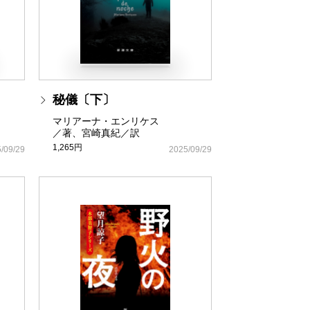
秘儀〔下〕
マリアーナ・エンリケス
／著、宮崎真紀／訳
1,265円
/09/29
2025/09/29