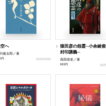
虚空へ
猿田彦の怨霊─小余綾俊
封印講義─
川俊太郎／著
05円
2025/10/29
高田崇史／著
693円
2025