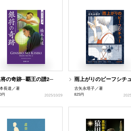
銀将の奇跡─覇王の譜2─
雨上がりのビーフシチ
本長道／著
古矢永塔子／著
80円
825円
2025/10/29
2025