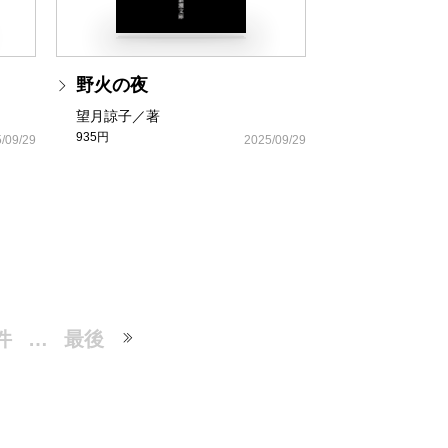
野火の夜
望月諒子／著
935円
/09/29
2025/09/29
件
…
最後