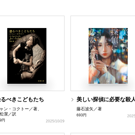
恐るべきこどもたち
美しい探偵に必要な殺
ャン・コクトー／著、
藤石波矢／著
松潔／訳
693円
2025
49円
2025/10/29