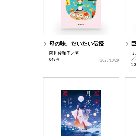
母の味、だいたい伝授
阿川佐和子／著
ミ
／
649円
2025/10/29
1,