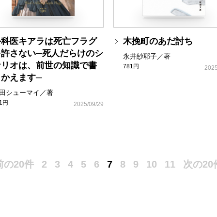
外科医キアラは死亡フラグ
木挽町のあだ討ち
を許さない─死人だらけのシ
永井紗耶子／著
ナリオは、前世の知識で書
781円
2025
きかえます─
田シューマイ／著
81円
2025/09/29
前の20件
2
3
4
5
6
7
8
9
10
11
次の20