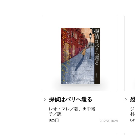
探偵はパリへ還る
レオ・マレ／著、田中裕
ジ
子／訳
村
825円
6
2025/10/29