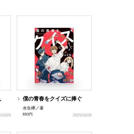
人
僕の青春をクイズに捧ぐ
水生欅／著
693円
/10/29
2025/10/29