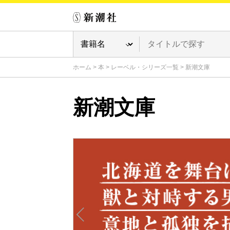
ホーム
>
本
>
レーベル・シリーズ一覧
>
新潮文庫
新潮文庫