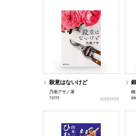
殺意はないけど
乃南アサ／著
橋
737円
8
2025/10/29