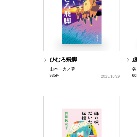
ひむろ飛脚
山本一力／著
谷
935円
6
2025/10/29