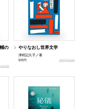
輔の
やりなおし世界文学
津村記久子／著
935円
2025/10/29
/10/29