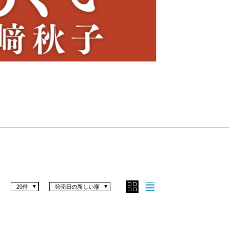
Nex
t
20件
発売日の新しい順