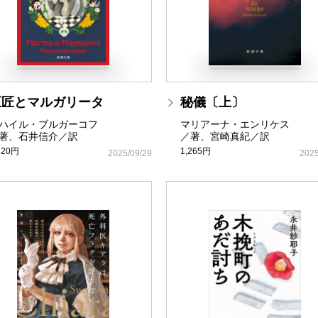
巨匠とマルガリータ
秘儀〔上〕
ハイル・ブルガーコフ
マリアーナ・エンリケス
著、石井信介／訳
／著、宮崎真紀／訳
320円
1,265円
2025/09/29
2025