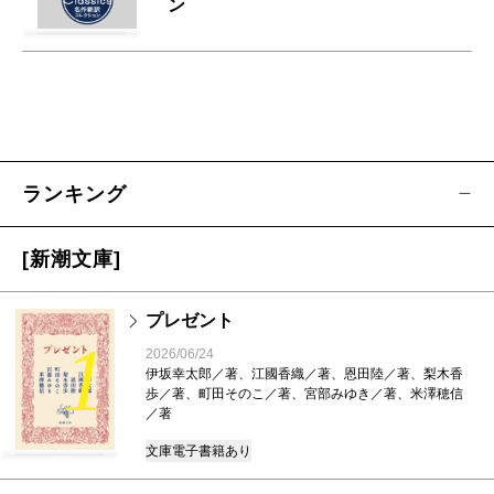
ン
ランキング
[新潮文庫]
プレゼント
1
2026/06/24
伊坂幸太郎／著、江國香織／著、恩田陸／著、梨木香
歩／著、町田そのこ／著、宮部みゆき／著、米澤穂信
／著
文庫
電子書籍あり