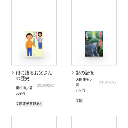
娘に語るお父さん
鄙の記憶
の歴史
内田康夫／
2016/02/27
著
2016/02/27
重松清／著
737円
539円
文庫
文庫
電子書籍あり