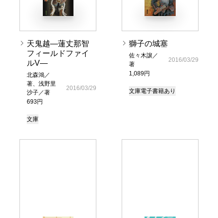
天鬼越―蓮丈那智
獅子の城塞
フィールドファイ
佐々木譲／
2016/03/29
ルV―
著
1,089円
北森鴻／
著、浅野里
2016/03/29
文庫
電子書籍あり
沙子／著
693円
文庫