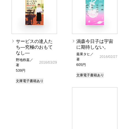
サービスの達人た
渦森今日子は宇宙
ち―究極のおもて
に期待しない。
なし―
最果タヒ／
2016/02/27
著
野地秩嘉／
2016/03/29
605円
著
539円
文庫
電子書籍あり
文庫
電子書籍あり