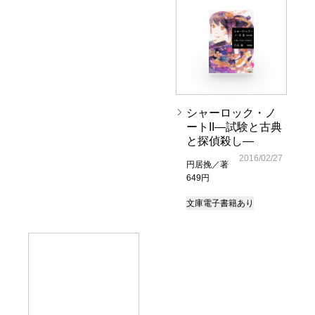
シャーロック・ノ
ートII―試験と古典
と探偵殺し―
2016/02/27
円居挽／著
649円
文庫
電子書籍あり