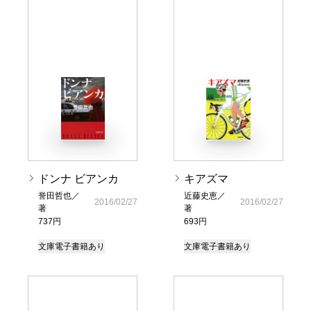
ドンナ ビアンカ
キアズマ
誉田哲也／
近藤史恵／
2016/02/27
2016/02/27
著
著
737円
693円
文庫
電子書籍あり
文庫
電子書籍あり