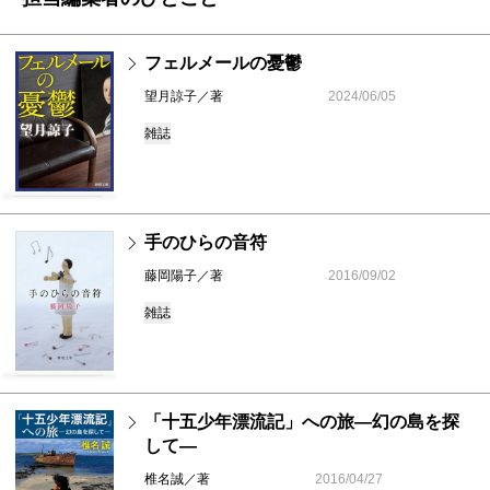
フェルメールの憂鬱
望月諒子／著
2024/06/05
雑誌
手のひらの音符
藤岡陽子／著
2016/09/02
雑誌
「十五少年漂流記」への旅―幻の島を探
して―
椎名誠／著
2016/04/27