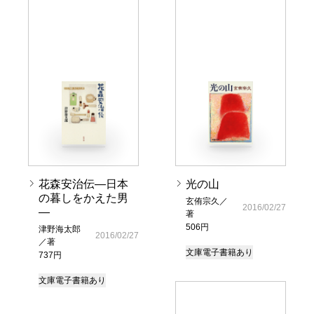
花森安治伝―日本
光の山
の暮しをかえた男
玄侑宗久／
2016/02/27
―
著
506円
津野海太郎
2016/02/27
／著
文庫
電子書籍あり
737円
文庫
電子書籍あり