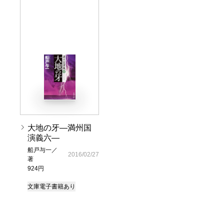
大地の牙―満州国
演義六―
船戸与一／
2016/02/27
著
924円
文庫
電子書籍あり