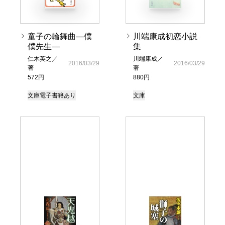
童子の輪舞曲―僕
川端康成初恋小説
僕先生―
集
仁木英之／
川端康成／
2016/03/29
2016/03/29
著
著
572円
880円
文庫
電子書籍あり
文庫