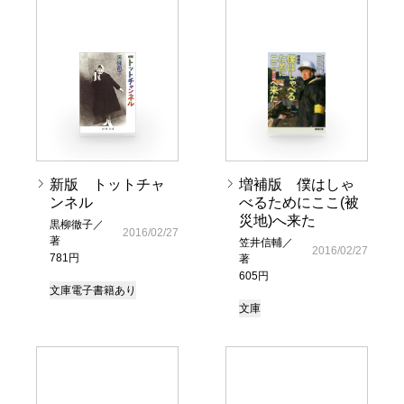
新版 トットチャ
増補版 僕はしゃ
ンネル
べるためにここ(被
災地)へ来た
黒柳徹子／
2016/02/27
著
笠井信輔／
2016/02/27
781円
著
605円
文庫
電子書籍あり
文庫