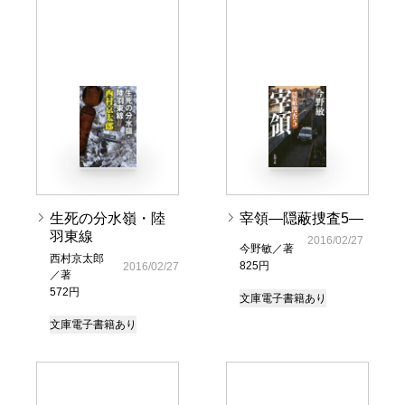
生死の分水嶺・陸
宰領―隠蔽捜査5―
羽東線
2016/02/27
今野敏／著
西村京太郎
825円
2016/02/27
／著
572円
文庫
電子書籍あり
文庫
電子書籍あり