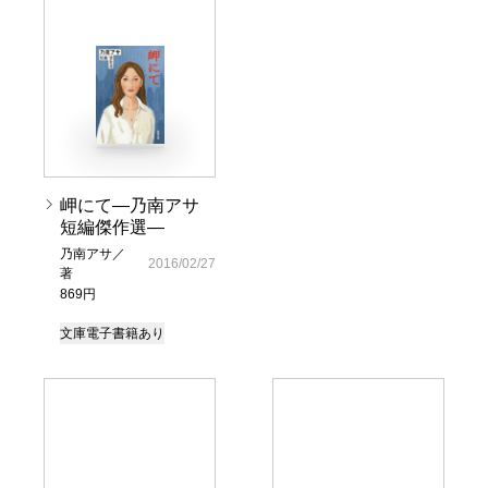
岬にて―乃南アサ
短編傑作選―
乃南アサ／
2016/02/27
著
869円
文庫
電子書籍あり