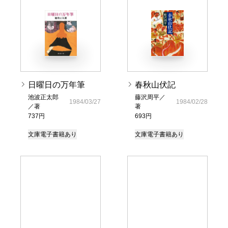
日曜日の万年筆
春秋山伏記
池波正太郎
藤沢周平／
1984/03/27
1984/02/28
／著
著
737円
693円
文庫
電子書籍あり
文庫
電子書籍あり