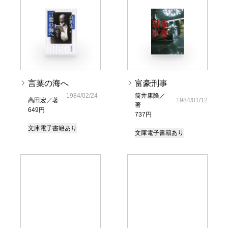
言葉の海へ
富豪刑事
1984/02/24
筒井康隆／
高田宏／著
1984/01/12
著
649円
737円
文庫
電子書籍あり
文庫
電子書籍あり