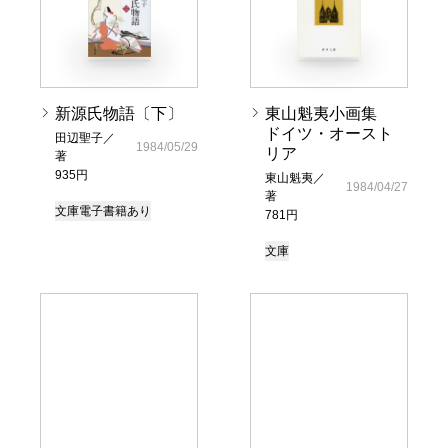
新源氏物語〔下〕
東山魁夷小画集
ドイツ・オースト
田辺聖子／
1984/05/29
リア
著
935円
東山魁夷／
1984/04/27
著
文庫
電子書籍あり
781円
文庫