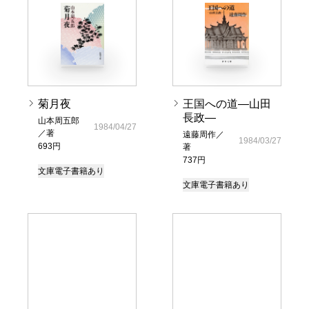
菊月夜
王国への道―山田
長政―
山本周五郎
1984/04/27
／著
遠藤周作／
1984/03/27
693円
著
737円
文庫
電子書籍あり
文庫
電子書籍あり