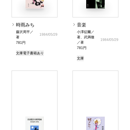
時雨みち
音楽
藤沢周平／
小澤征爾／
1984/05/29
著
著、武満徹
1984/05/29
／著
781円
781円
文庫
電子書籍あり
文庫