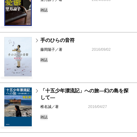
雑誌
手のひらの音符
藤岡陽子／著
2016/09/02
雑誌
「十五少年漂流記」への旅―幻の島を探
して―
椎名誠／著
2016/04/27
雑誌