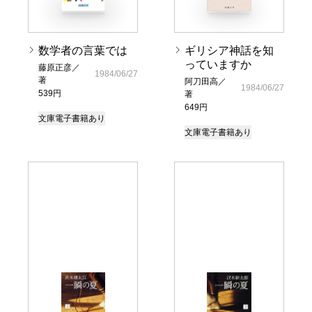
数学者の言葉では
ギリシア神話を知
っていますか
藤原正彦／
1984/06/27
著
阿刀田高／
1984/06/27
539円
著
649円
文庫
電子書籍あり
文庫
電子書籍あり