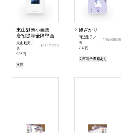
東山魁夷小画集
姥ざかり
唐招提寺全障壁画
田辺聖子／
1984/05/29
著
東山魁夷／
1984/05/29
737円
著
935円
文庫
電子書籍あり
文庫