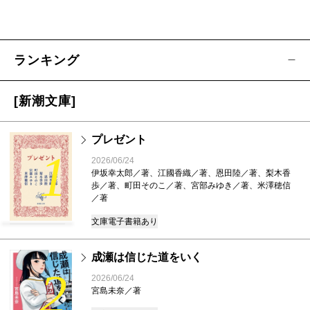
ランキング
[新潮文庫]
プレゼント
1
2026/06/24
伊坂幸太郎／著、江國香織／著、恩田陸／著、梨木香
歩／著、町田そのこ／著、宮部みゆき／著、米澤穂信
／著
文庫
電子書籍あり
成瀬は信じた道をいく
2
2026/06/24
宮島未奈／著