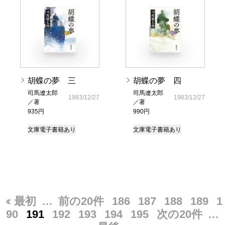
胡蝶の夢 三
胡蝶の夢 四
司馬遼太郎
司馬遼太郎
1983/12/27
1983/12/27
／著
／著
935円
990円
文庫
電子書籍あり
文庫
電子書籍あり
最初
…
前の20件
186
187
188
189
1
90
191
192
193
194
195
次の20件
…