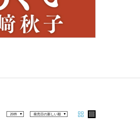
Nex
t
20件
発売日の新しい順