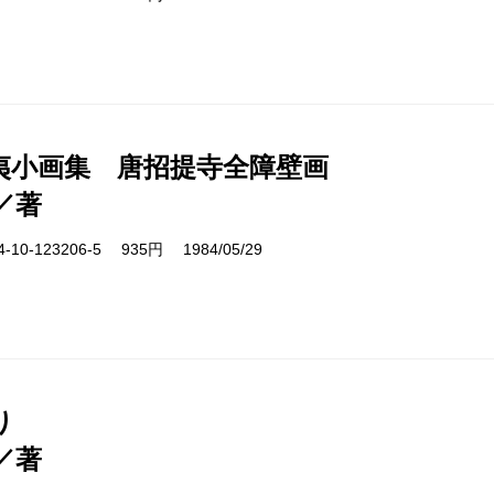
夷小画集 唐招提寺全障壁画
／著
10-123206-5 935円 1984/05/29
り
／著