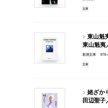
文庫
東山魁
東山魁夷
新潮文庫 978-4-
文庫
姥ざか
田辺聖子