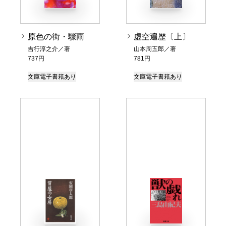
原色の街・驟雨
虚空遍歴〔上〕
吉行淳之介／著
山本周五郎／著
737円
781円
文庫
電子書籍あり
文庫
電子書籍あり