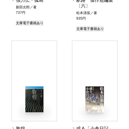
強力伝・孤島
駅路 傑作短編集
〔六〕
新田次郎／著
737円
松本清張／著
935円
文庫
電子書籍あり
文庫
電子書籍あり
敦煌
或る「小倉日記」