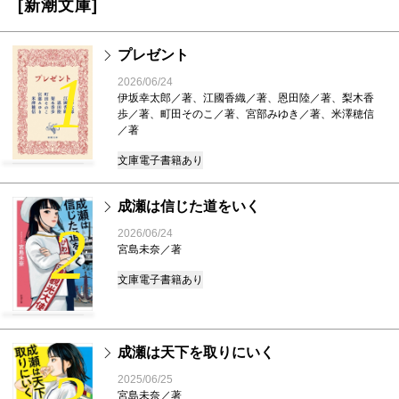
[新潮文庫]
プレゼント
1
2026/06/24
伊坂幸太郎／著、江國香織／著、恩田陸／著、梨木香
歩／著、町田そのこ／著、宮部みゆき／著、米澤穂信
／著
文庫
電子書籍あり
成瀬は信じた道をいく
2
2026/06/24
宮島未奈／著
文庫
電子書籍あり
成瀬は天下を取りにいく
2025/06/25
宮島未奈／著