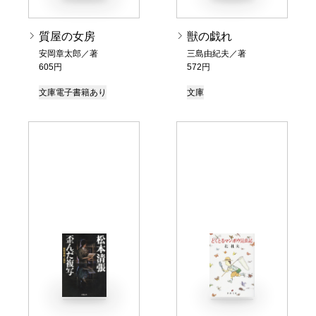
質屋の女房
獣の戯れ
安岡章太郎／著
三島由紀夫／著
605円
572円
文庫
電子書籍あり
文庫