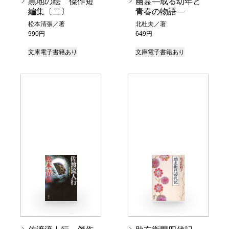
黒地の絵 傑作短
幽霊―或る幼年と
編集〔二〕
青春の物語―
松本清張／著
北杜夫／著
990円
649円
文庫
電子書籍あり
文庫
電子書籍あり