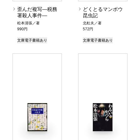
歪んだ複写―税務
どくとるマンボウ
署殺人事件―
昆虫記
松本清張／著
北杜夫／著
990円
572円
文庫
電子書籍あり
文庫
電子書籍あり