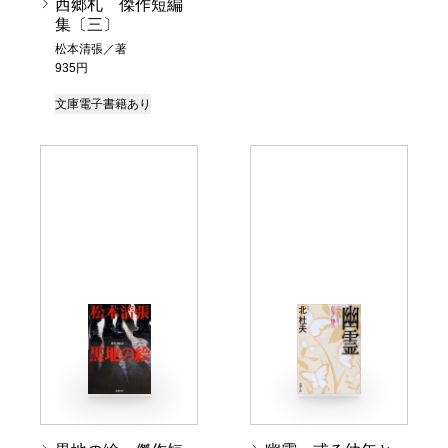
西郷札 傑作短編
集〔三〕
松本清張／著
935円
文庫
電子書籍あり