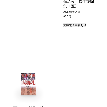
張込み 傑作短編
集〔五〕
松本清張／著
880円
文庫
電子書籍あり