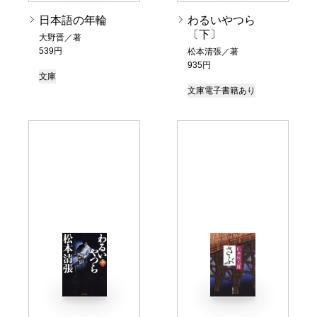
日本語の年輪
わるいやつら
〔下〕
大野晋／著
539円
松本清張／著
935円
文庫
文庫
電子書籍あり