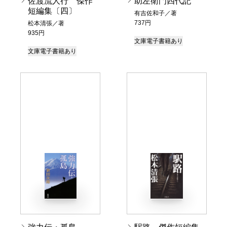
佐渡流人行 傑作
助左衛門四代記
短編集〔四〕
有吉佐和子／著
737円
松本清張／著
935円
文庫
電子書籍あり
文庫
電子書籍あり