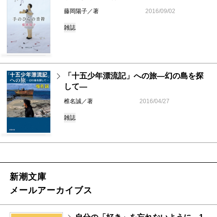
藤岡陽子／著
2016/09/02
雑誌
「十五少年漂流記」への旅―幻の島を探
して―
椎名誠／著
2016/04/27
雑誌
新潮文庫
メールアーカイブス