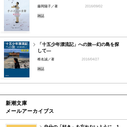
藤岡陽子／著
2016/09/02
雑誌
「十五少年漂流記」への旅―幻の島を探
して―
椎名誠／著
2016/04/27
雑誌
新潮文庫
メールアーカイブス
自分の「好き」を忘れないように。1