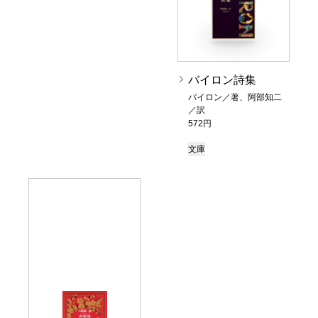
バイロン詩集
バイロン／著、阿部知二
／訳
572円
文庫