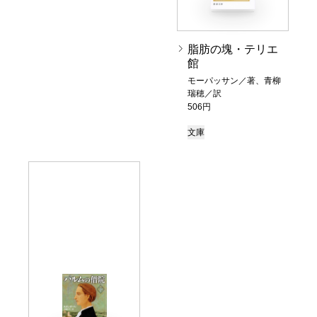
脂肪の塊・テリエ
館
モーパッサン／著、青柳
瑞穂／訳
506円
文庫