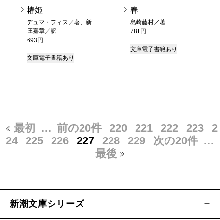
椿姫
春
デュマ・フィス／著、新
島崎藤村／著
庄嘉章／訳
781円
693円
文庫
電子書籍あり
文庫
電子書籍あり
最初
…
前の20件
220
221
222
223
2
24
225
226
227
228
229
次の20件
…
最後
新潮文庫シリーズ