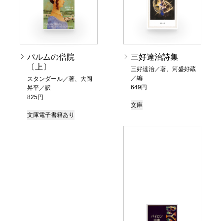
パルムの僧院
三好達治詩集
〔上〕
三好達治／著、河盛好蔵
／編
スタンダール／著、大岡
649円
昇平／訳
825円
文庫
文庫
電子書籍あり