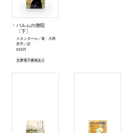
パルムの僧院
〔下〕
スタンダール／著、大岡
昇平／訳
825円
文庫
電子書籍あり