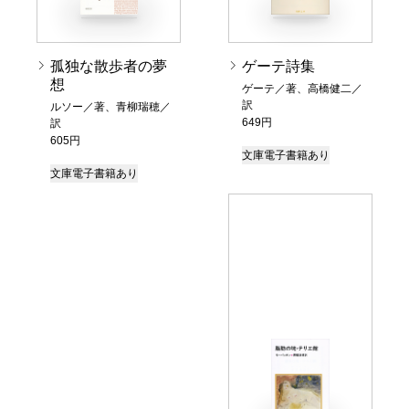
孤独な散歩者の夢
ゲーテ詩集
想
ゲーテ／著、高橋健二／
訳
ルソー／著、青柳瑞穂／
649円
訳
605円
文庫
電子書籍あり
文庫
電子書籍あり