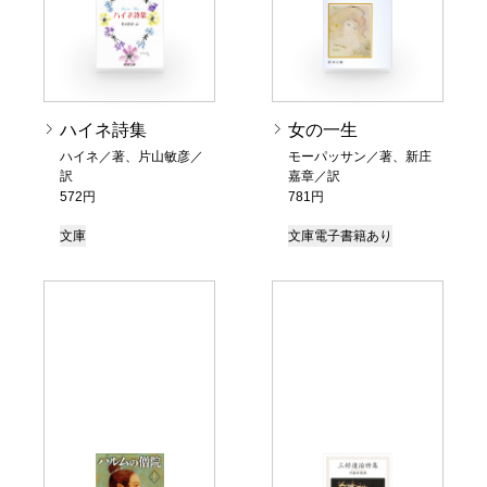
ハイネ詩集
女の一生
ハイネ／著、片山敏彦／
モーパッサン／著、新庄
訳
嘉章／訳
572円
781円
文庫
文庫
電子書籍あり