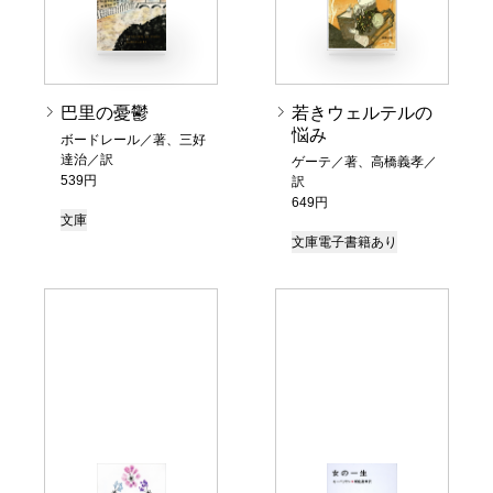
巴里の憂鬱
若きウェルテルの
悩み
ボードレール／著、三好
達治／訳
ゲーテ／著、高橋義孝／
539円
訳
649円
文庫
文庫
電子書籍あり