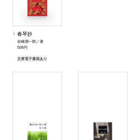
春琴抄
谷崎潤一郎／著
506円
文庫
電子書籍あり