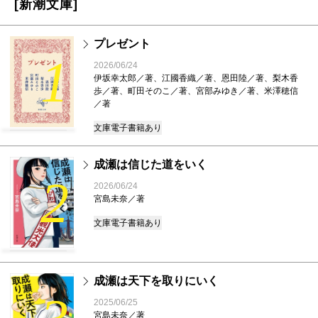
[新潮文庫]
プレゼント
1
2026/06/24
伊坂幸太郎／著、江國香織／著、恩田陸／著、梨木香
歩／著、町田そのこ／著、宮部みゆき／著、米澤穂信
／著
文庫
電子書籍あり
成瀬は信じた道をいく
2
2026/06/24
宮島未奈／著
文庫
電子書籍あり
成瀬は天下を取りにいく
2025/06/25
宮島未奈／著