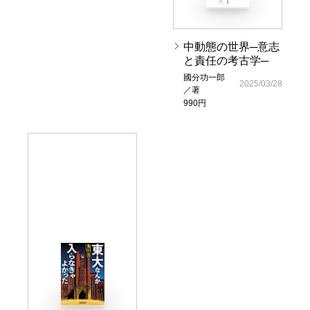
中動態の世界─意志
と責任の考古学─
國分功一郎
2025/03/28
／著
990円