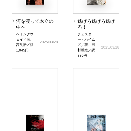
河を渡って木立の
逃げろ逃げろ逃げ
中へ
ろ！
ヘミングウ
チェスタ
ェイ／著、
ー・ハイム
2025/03/28
高見浩／訳
ズ／著、田
2025/03/28
村義進／訳
1,045円
880円