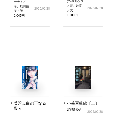
ア=マルケス
ーナト／
／著、鼓直
著、鹿田昌
2025/02/28
2025/02/28
／訳
美／訳
1,100円
1,045円
美澄真白の正なる
小暮写眞館〔上〕
殺人
宮部みゆき
2025/02/28