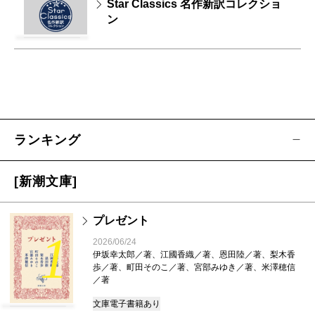
Star Classics 名作新訳コレクショ
ン
ランキング
[新潮文庫]
プレゼント
1
2026/06/24
伊坂幸太郎／著、江國香織／著、恩田陸／著、梨木香
歩／著、町田そのこ／著、宮部みゆき／著、米澤穂信
／著
文庫
電子書籍あり