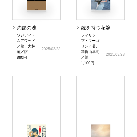
灼熱の魂
銃を持つ花嫁
ワジディ・
フィリッ
ムアワッド
プ・マーゴ
／著、大林
リン／著、
2025/03/28
薫／訳
加賀山卓朗
2025/03/28
／訳
880円
1,100円