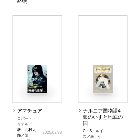
605円
アマチュア
ナルニア国物語4
銀のいすと地底の
ロバート・
国
リテル／
著、北村太
C・S・ルイ
2025/02/28
郎／訳
ス／著、小