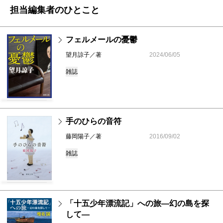
担当編集者のひとこと
フェルメールの憂鬱
望月諒子／著
2024/06/05
雑誌
手のひらの音符
藤岡陽子／著
2016/09/02
雑誌
「十五少年漂流記」への旅―幻の島を探
して―