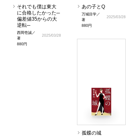
それでも僕は東大
あの子とQ
に合格したかった─
万城目学／
2025/03/28
偏差値35からの大
著
逆転─
880円
西岡壱誠／
2025/03/28
著
880円
孤蝶の城