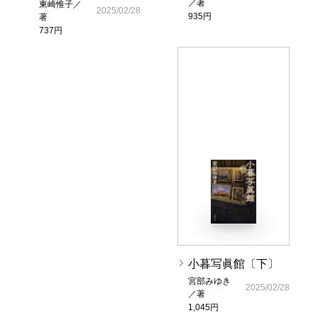
／著
東崎惟子／
2025/02/28
935円
著
737円
小暮写眞館〔下〕
宮部みゆき
2025/02/28
／著
1,045円