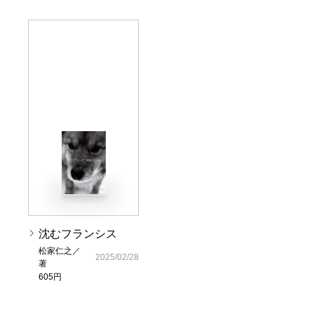
沈むフランシス
松家仁之／
2025/02/28
著
605円