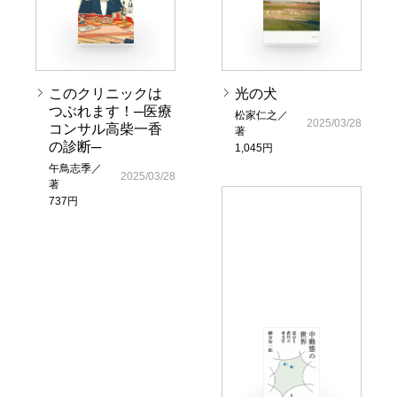
このクリニックは
光の犬
つぶれます！─医療
松家仁之／
2025/03/28
コンサル高柴一香
著
の診断─
1,045円
午鳥志季／
2025/03/28
著
737円