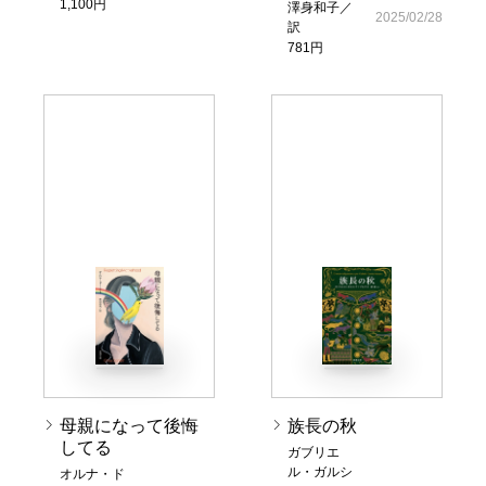
1,100円
澤身和子／
2025/02/28
訳
781円
母親になって後悔
族長の秋
してる
ガブリエ
ル・ガルシ
オルナ・ド