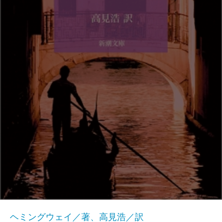
ヘミングウェイ／著、高見浩／訳