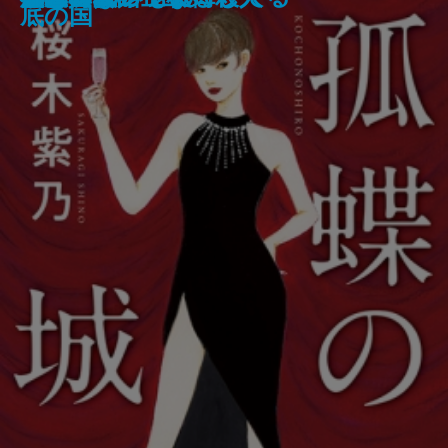
医療コンサル高柴一香の診断─
学─
た─偏差値35からの大逆転─
底の国