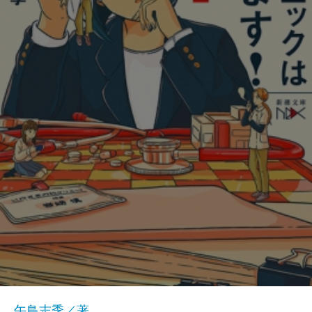
午鳥志季／著