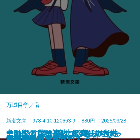
万城目学／著
新潮文庫 978-4-10-120663-9 880円 2025/03/28
このクリニックはつぶれます！─
中動態の世界─意志と責任の考古
それでも僕は東大に合格したかっ
ナルニア国物語4 銀のいすと地
河を渡って木立の中へ
逃げろ逃げろ逃げろ！
灼熱の魂
銃を持つ花嫁
光の犬
東大なんか入らなきゃよかった
あの子とQ
孤蝶の城
春のこわいもの
アマチュア
母親になって後悔してる
族長の秋
美澄真白の正なる殺人
小暮写眞館〔上〕
小暮写眞館〔下〕
沈むフランシス