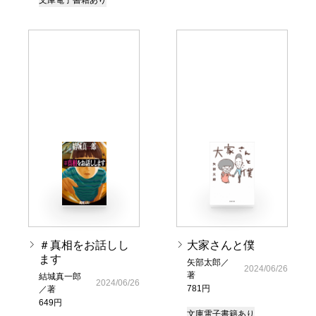
文庫
電子書籍あり
＃真相をお話しし
大家さんと僕
ます
矢部太郎／
2024/06/26
著
結城真一郎
2024/06/26
781円
／著
649円
文庫
電子書籍あり