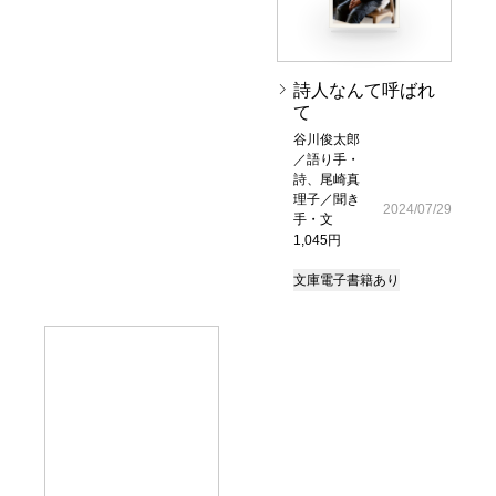
詩人なんて呼ばれ
て
谷川俊太郎
／語り手・
詩、尾崎真
理子／聞き
2024/07/29
手・文
1,045円
文庫
電子書籍あり