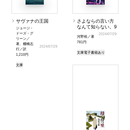
サヴァナの王国
さよならの言い方
なんて知らない。9
ジョージ・
ドーズ・グ
2024/07/29
河野裕／著
リーン／
781円
著、棚橋志
2024/07/29
行／訳
文庫
電子書籍あり
1,210円
文庫