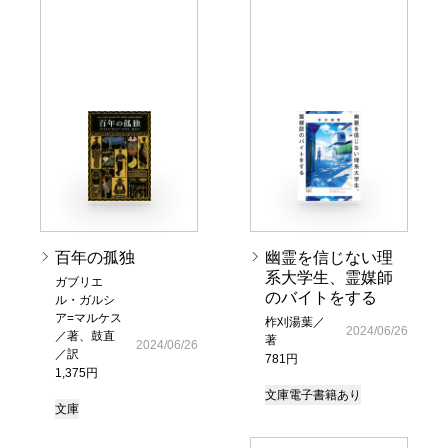
百年の孤独
幽霊を信じない理
系大学生、霊媒師
ガブリエ
のバイトをする
ル・ガルシ
ア=マルケス
柞刈湯葉／
2024/06/26
／著、鼓直
著
2024/06/26
／訳
781円
1,375円
文庫
電子書籍あり
文庫