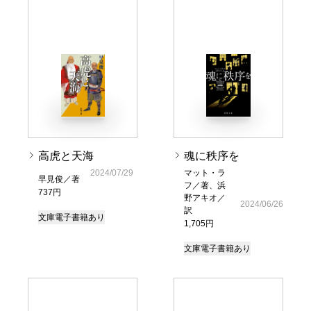
高虎と天海
魂に秩序を
2024/07/29
マット・ラ
早見俊／著
フ／著、浜
737円
野アキオ／
2024/06/26
訳
文庫
電子書籍あり
1,705円
文庫
電子書籍あり