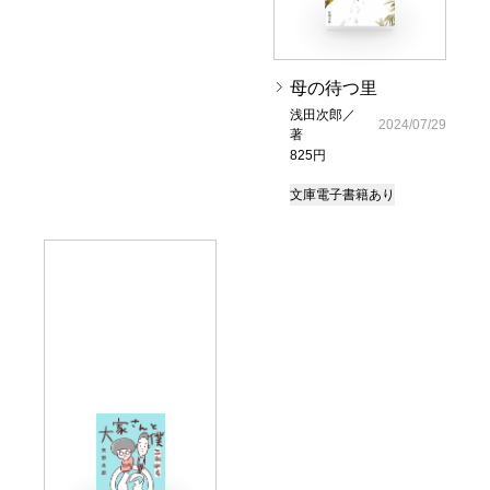
母の待つ里
浅田次郎／
2024/07/29
著
825円
文庫
電子書籍あり