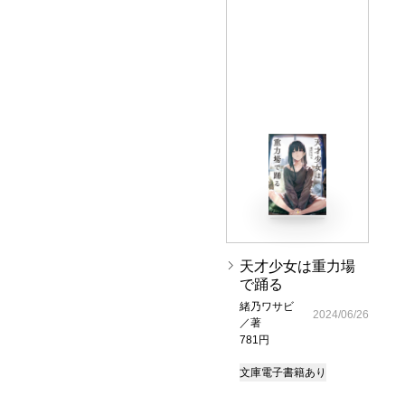
天才少女は重力場
で踊る
緒乃ワサビ
2024/06/26
／著
781円
文庫
電子書籍あり