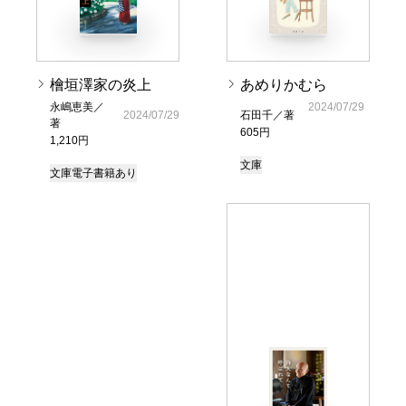
檜垣澤家の炎上
あめりかむら
永嶋恵美／
2024/07/29
2024/07/29
石田千／著
著
605円
1,210円
文庫
文庫
電子書籍あり