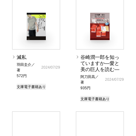
滅私
谷崎潤一郎を知っ
ていますか―愛と
羽田圭介／
2024/07/29
美の巨人を読む―
著
572円
阿刀田高／
2024/07/29
著
文庫
電子書籍あり
935円
文庫
電子書籍あり