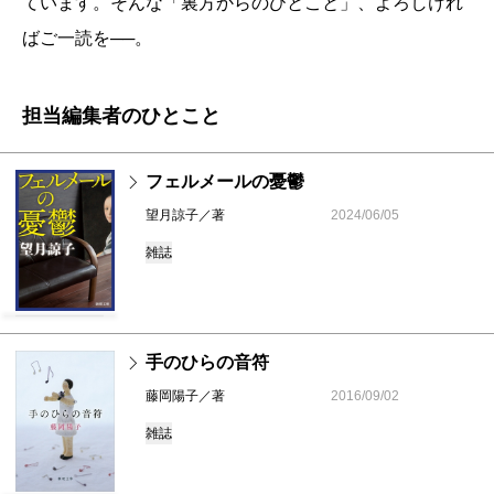
ています。そんな「裏方からのひとこと」、よろしけれ
ばご一読を──。
担当編集者のひとこと
フェルメールの憂鬱
望月諒子／著
2024/06/05
雑誌
手のひらの音符
藤岡陽子／著
2016/09/02
雑誌