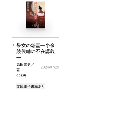
采女の怨霊―小余
綾俊輔の不在講義
―
高田崇史／
2024/07/29
著
693円
文庫
電子書籍あり