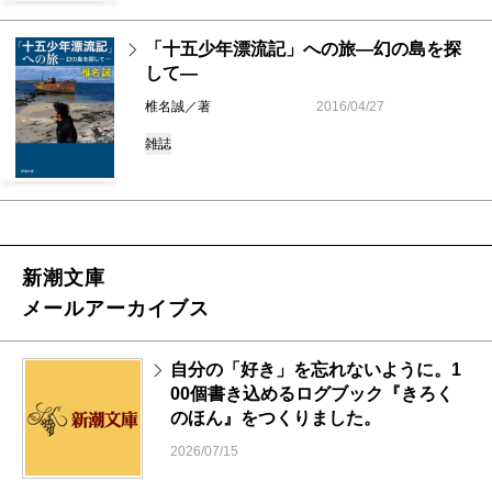
「十五少年漂流記」への旅―幻の島を探
して―
椎名誠／著
2016/04/27
雑誌
新潮文庫
メールアーカイブス
自分の「好き」を忘れないように。1
00個書き込めるログブック『きろく
のほん』をつくりました。
2026/07/15