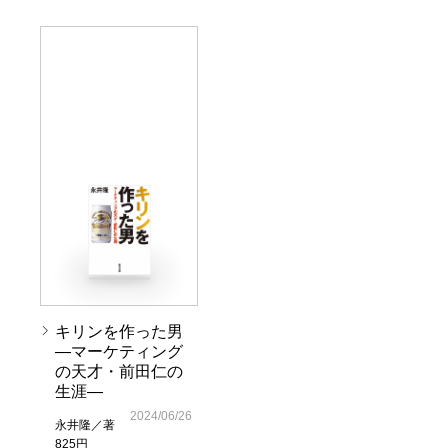
キリンを作った男
―マーケティング
の天才・前田仁の
生涯―
2024/06/26
永井隆／著
825円