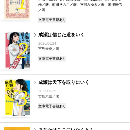
1
歩／著、町田そのこ／著、宮部みゆき／著、米澤穂信
／著
文庫
電子書籍あり
成瀬は信じた道をいく
2
2026/06/24
宮島未奈／著
文庫
電子書籍あり
成瀬は天下を取りにいく
3
2025/06/25
宮島未奈／著
文庫
電子書籍あり
あなたはここにいなくとも