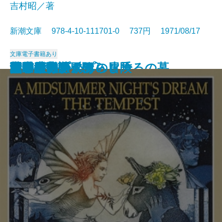
吉村昭／著
新潮文庫 978-4-10-111701-0 737円 1971/08/17
文庫
電子書籍あり
アメリカひじき・火垂るの墓
国盗り物語〔三〕
国盗り物語〔四〕
悪霊〔下〕
悪霊〔上〕
国盗り物語〔一〕
国盗り物語〔二〕
黒い画集
日常生活の冒険
戦艦武蔵
夏の夜の夢・あらし
青の時代
日本三文オペラ
青春の蹉跌
ボッコちゃん
点と線
城
眼の壁
船乗りクプクプの冒険
荒野のおおかみ