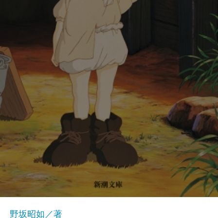
野坂昭如／著