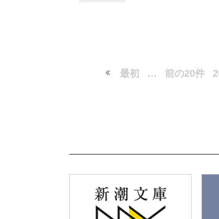
最初
…
前の20件
2