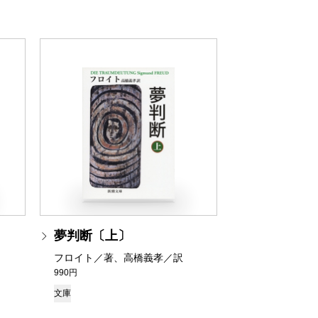
夢判断〔上〕
フロイト／著、高橋義孝／訳
990円
文庫