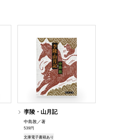
李陵・山月記
中島敦／著
539円
文庫
電子書籍あり