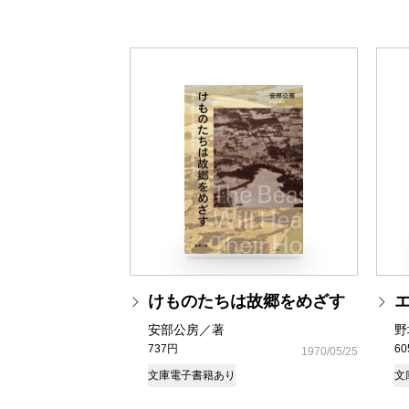
けものたちは故郷をめざす
安部公房／著
野
737円
6
1970/05/25
文庫
電子書籍あり
文