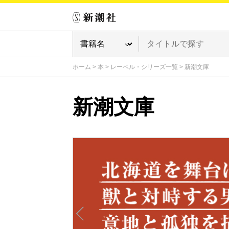
ホーム
>
本
>
レーベル・シリーズ一覧
>
新潮文庫
新潮文庫