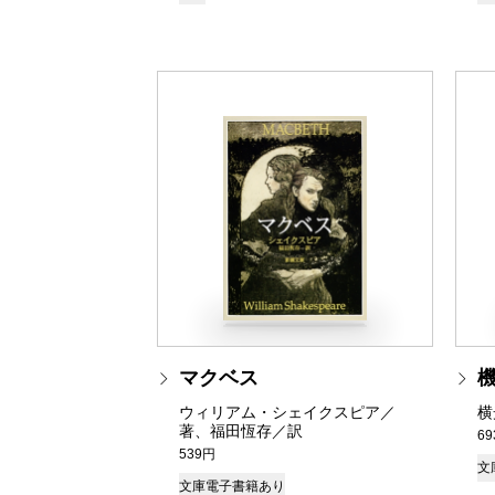
マクベス
ウィリアム・シェイクスピア／
横
著、福田恆存／訳
6
539円
文
文庫
電子書籍あり