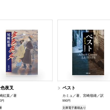
金色夜叉
ペスト
崎紅葉／著
カミュ／著、宮崎嶺雄／訳
90円
990円
庫
文庫
電子書籍あり