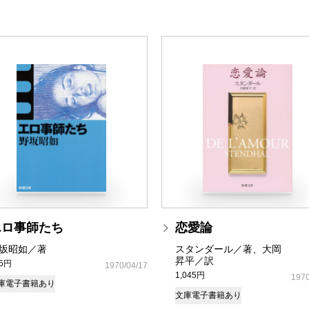
エロ事師たち
恋愛論
坂昭如／著
スタンダール／著、大岡
昇平／訳
05円
1970/04/17
1,045円
1970
庫
電子書籍あり
文庫
電子書籍あり