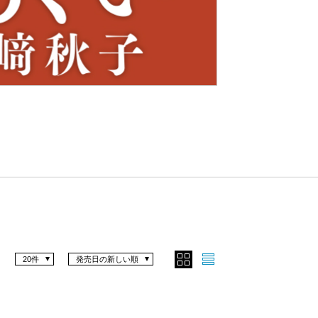
Nex
t
20件
発売日の新しい順