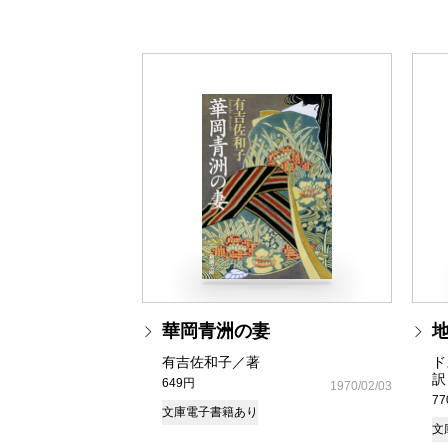
華岡青洲の妻
有吉佐和子／著
ド
訳
649円
1970/02/03
7
文庫
電子書籍あり
文