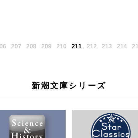
06
207
208
209
210
211
212
213
214
2
新潮文庫シリーズ