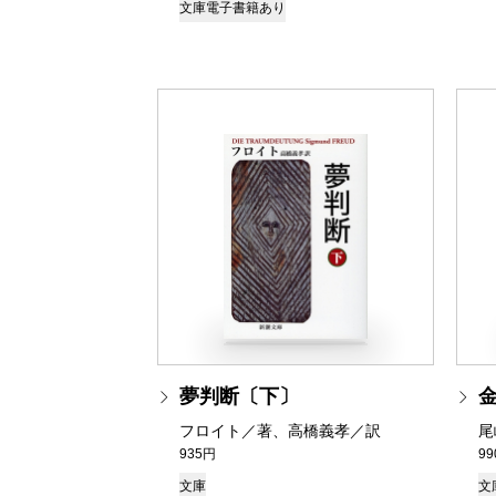
文庫
電子書籍あり
夢判断〔下〕
フロイト／著、高橋義孝／訳
尾
935円
9
文庫
文