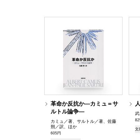
革命か反抗か―カミュ＝サ
ルトル論争―
武
8
カミュ／著、サルトル／著、佐藤
朔／訳、ほか
文
605円