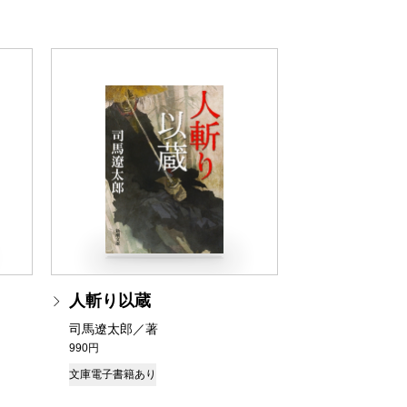
人斬り以蔵
司馬遼太郎／著
990円
文庫
電子書籍あり