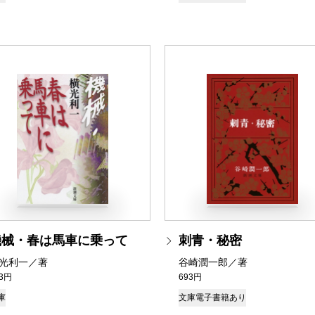
機械・春は馬車に乗って
刺青・秘密
光利一／著
谷崎潤一郎／著
93円
693円
庫
文庫
電子書籍あり