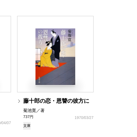
藤十郎の恋・恩讐の彼方に
菊池寛／著
737円
1970/03/27
/04/07
文庫