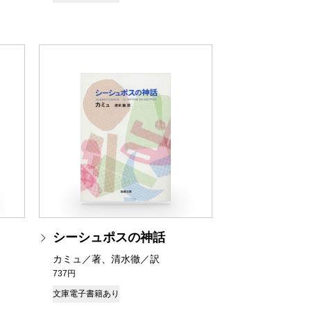
シーシュポスの神話
カミュ／著、清水徹／訳
737円
文庫
電子書籍あり