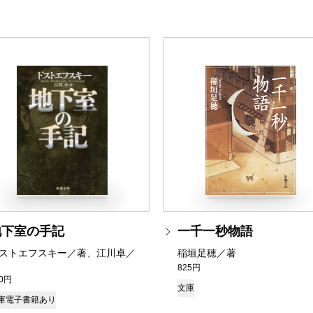
地下室の手記
一千一秒物語
ストエフスキー／著、江川卓／
稲垣足穂／著
825円
70円
文庫
庫
電子書籍あり