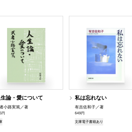
人生論・愛について
私は忘れない
者小路実篤／著
有吉佐和子／著
25円
649円
庫
文庫
電子書籍あり