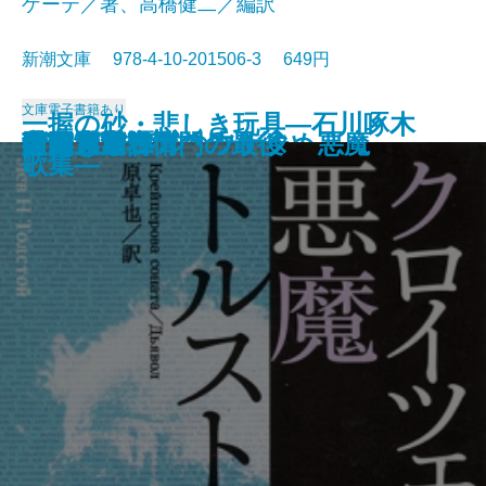
ゲーテ／著、高橋健二／編訳
新潮文庫 978-4-10-201506-3 649円
文庫
電子書籍あり
一握の砂・悲しき玩具―石川啄木
愛と死
絵のない絵本
田舎教師
変身
硝子戸の中
田園交響楽
倫敦塔・幻影の盾
光あるうち光の中を歩め
真理先生
ゲーテ格言集
クロイツェル・ソナタ 悪魔
行人
人間ぎらい
蒲団・重右衛門の最後
こころ
白鯨〔下〕
白鯨〔上〕
彼岸過迄
ぼく東綺譚
歌集―