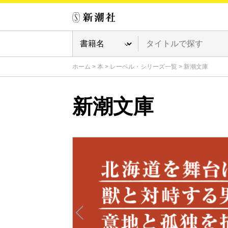
ホーム
>
本
>
レーベル・シリーズ一覧
>
新潮文庫
新潮文庫