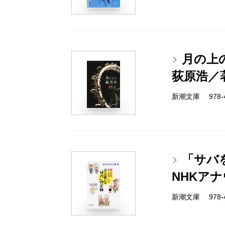
月の上
荻原浩／
新潮文庫 978-4-
「サバ
NHKア
新潮文庫 978-4-