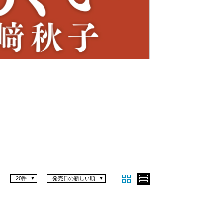
Nex
t
20件
発売日の新しい順