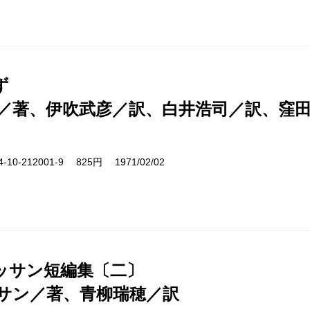
ず
／著、伊吹武彦／訳、白井浩司／訳、窪
10-212001-9 825円 1971/02/02
ッサン短編集〔二〕
サン／著、青柳瑞穂／訳