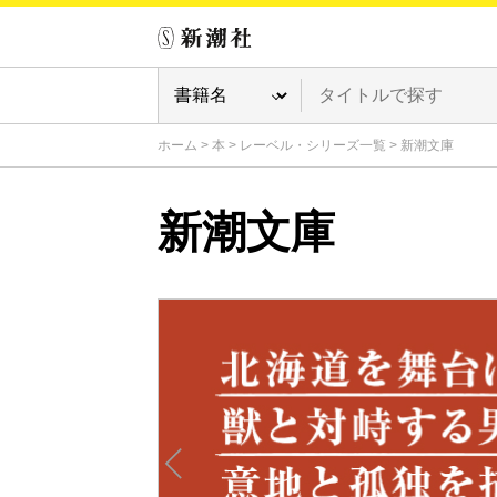
ホーム
>
本
>
レーベル・シリーズ一覧
>
新潮文庫
新潮文庫