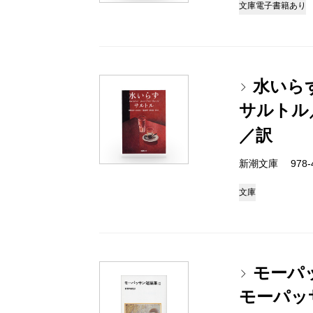
文庫
電子書籍あり
水いら
サルトル
／訳
新潮文庫 978-4-
文庫
モーパ
モーパッ