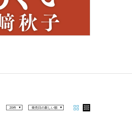
Nex
t
20件
発売日の新しい順