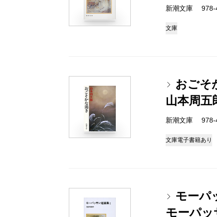
新潮文庫 978-4-
文庫
おごそ
山本周五
新潮文庫 978-4-
文庫
電子書籍あり
モーパ
モーパッ