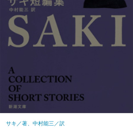
サキ／著、中村能三／訳