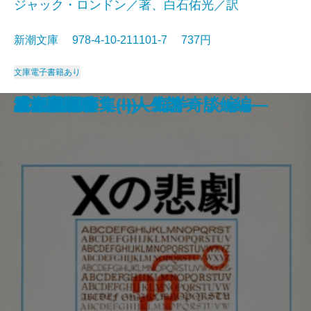
ジャック・ロンドン／著、白石佑光／訳
新潮文庫 978-4-10-211101-7 737円
文庫
電子書籍あり
死者の奢り・飼育
続 813―ルパン傑作集(II)―
知と愛
813―ルパン傑作集(I)―
シッダールタ
ビルマの竪琴
ハックルベリイ・フィンの冒険
風林火山
あすなろ物語
白い牙
Xの悲劇
ドイル傑作集(II)―海洋奇談編―
雲の墓標
赤と黒〔下〕
サキ短編集
幸福について―人生論―
流れる
緋文字
二十四の瞳
ドイル傑作集(I)―ミステリー編―