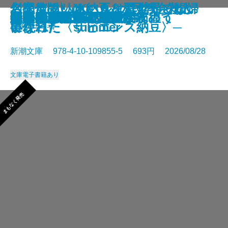
さよならの言い方なんて知らな
〈完全版〉JKハルは異世界で娼婦
幻のアフリカ納豆を追え！─そし
名探偵のいけにえ─人民教会殺人
幽冥の岸 十二国記
未知なるカダスを夢に求めて
龍ノ国幻想9 天恵の命
神と王1 亡国の書
人魚屋敷の殺人
悪徳もまた
善人たち
わたしが・棄てた・女
きまぐれカプセル
一夜─隠蔽捜査10─
夢ノ町本通り─文庫版─
フィレンツェに悪魔が彷徨う
その他の危険
人喰いパンダ殺人事件
色ざんげ
晴れでも雨でも昆虫学者
い。11
になった summer
て現れた〈サピエンス納豆〉─
事件─
星新一／著
新潮文庫 978-4-10-109855-5 693円 2026/08/28
文庫
電子書籍あり
まもなく発売