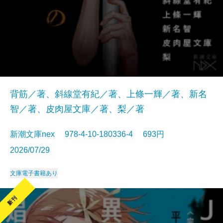
背筋／著、斜線堂有紀／著、上條一輝／著、新名
智／著、皮肉屋文庫／著、梨／著
新潮文庫nex 978-4-10-180336-4 693円
2026/07/29
文庫
電子書籍あり
新刊