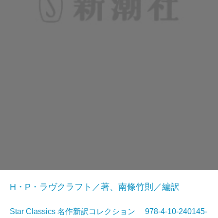
H・P・ラヴクラフト／著、南條竹則／編訳
Star Classics 名作新訳コレクション 978-4-10-240145-