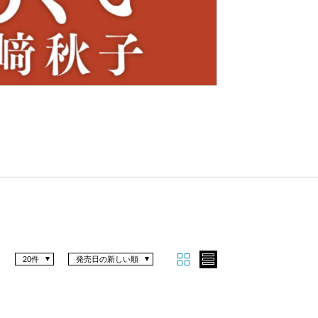
Nex
t
20件
発売日の新しい順