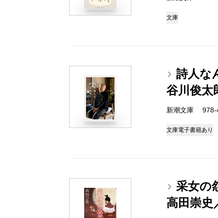
文庫
詩人な
谷川俊太
新潮文庫 978-4-
文庫
電子書籍あり
采女の
高田崇史