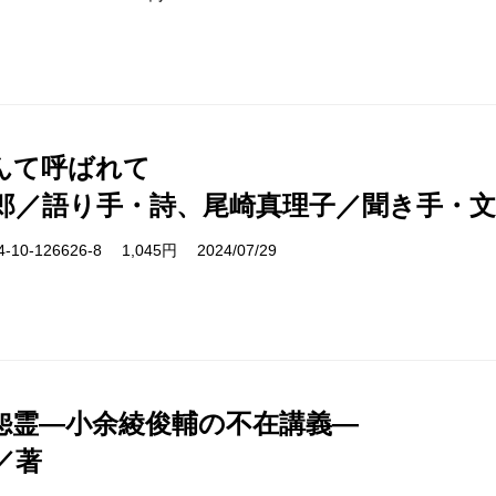
んて呼ばれて
郎／語り手・詩、尾崎真理子／聞き手・文
10-126626-8 1,045円 2024/07/29
怨霊―小余綾俊輔の不在講義―
／著