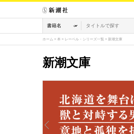
ホーム
>
本
>
レーベル・シリーズ一覧
>
新潮文庫
新潮文庫