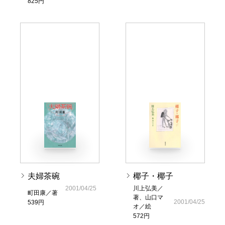
825円
夫婦茶碗
椰子・椰子
2001/04/25
川上弘美／
町田康／著
著、山口マ
2001/04/25
539円
オ／絵
572円