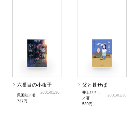
六番目の小夜子
父と暮せば
2001/01/30
井上ひさし
恩田陸／著
2001/01/30
／著
737円
539円