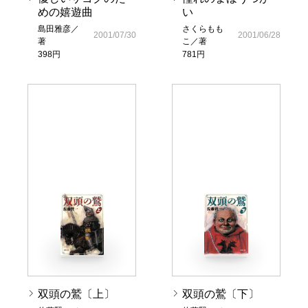
めの嬉遊曲
い
島田雅彦／
さくらもも
2001/07/30
2001/06/28
著
こ／著
398円
781円
双頭の鷲〔上〕
双頭の鷲〔下〕