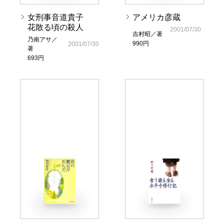
女刑事音道貴子
アメリカ彦蔵
花散る頃の殺人
2001/07/30
吉村昭／著
乃南アサ／
990円
2001/07/30
著
693円