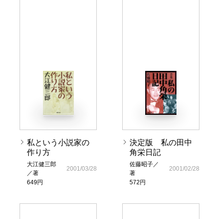
私という小説家の
決定版 私の田中
作り方
角栄日記
大江健三郎
佐藤昭子／
2001/03/28
2001/02/28
／著
著
649円
572円