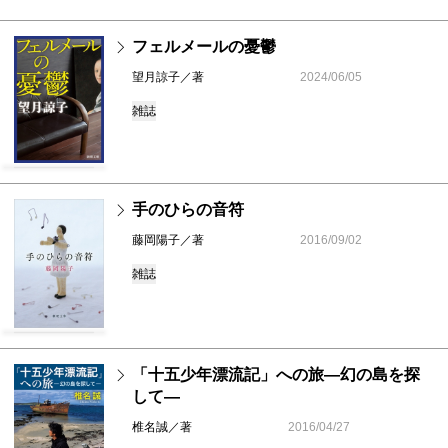
フェルメールの憂鬱
望月諒子／著
2024/06/05
雑誌
手のひらの音符
藤岡陽子／著
2016/09/02
雑誌
「十五少年漂流記」への旅―幻の島を探
して―
椎名誠／著
2016/04/27