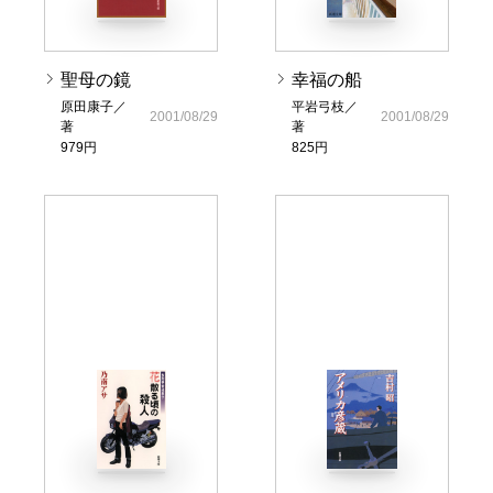
聖母の鏡
幸福の船
原田康子／
平岩弓枝／
2001/08/29
2001/08/29
著
著
979円
825円