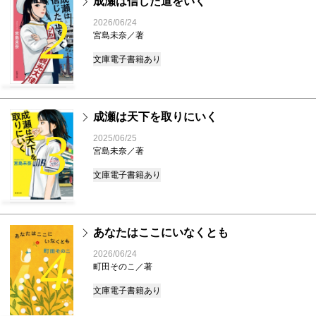
成瀬は信じた道をいく
2
2026/06/24
宮島未奈／著
文庫
電子書籍あり
成瀬は天下を取りにいく
3
2025/06/25
宮島未奈／著
文庫
電子書籍あり
あなたはここにいなくとも
4
2026/06/24
町田そのこ／著
文庫
電子書籍あり