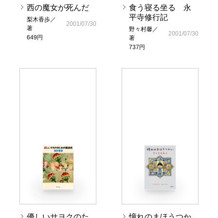
西の魔女が死んだ
食う寝る坐る 永
平寺修行記
梨木香歩／
2001/07/30
著
野々村馨／
2001/07/30
649円
著
737円
優しいサヨクのた
憧れのまほうつか