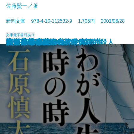
佐藤賢一／著
新潮文庫 978-4-10-112532-9 1,705円 2001/06/28
文庫
電子書籍あり
聖母の鏡
幸福の船
女刑事音道貴子 花散る頃の殺人
アメリカ彦蔵
西の魔女が死んだ
食う寝る坐る 永平寺修行記
優しいサヨクのための嬉遊曲
憧れのまほうつかい
双頭の鷲〔上〕
双頭の鷲〔下〕
わが人生の時の時
わたしの流儀
夫婦茶碗
椰子・椰子
ゴールドラッシュ
蜜月
私という小説家の作り方
決定版 私の田中角栄日記
六番目の小夜子
父と暮せば