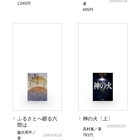
1995/04/28
1,045円
著
605円
ふるさとへ廻る六
神の火〔上〕
部は
1995/03/29
高村薫／著
藤沢周平／
781円
1995/04/28
著