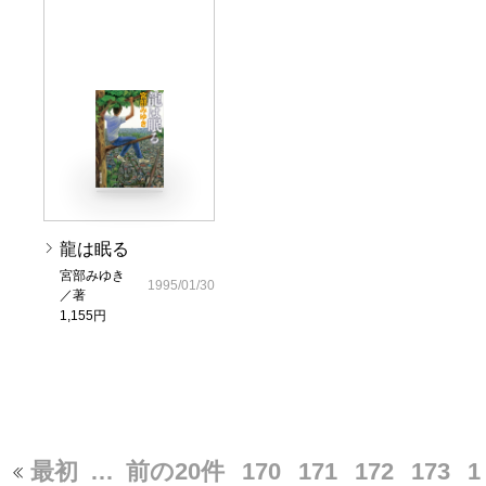
龍は眠る
宮部みゆき
1995/01/30
／著
1,155円
最初
…
前の20件
170
171
172
173
1