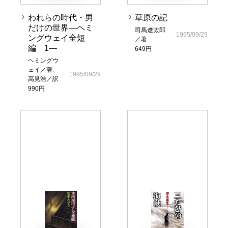
われらの時代・男
草原の記
だけの世界―ヘミ
司馬遼太郎
1995/09/29
ングウェイ全短
／著
編 1―
649円
ヘミングウ
ェイ／著、
1995/09/29
高見浩／訳
990円