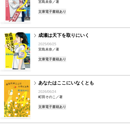
2
宮島未奈／著
文庫
電子書籍あり
成瀬は天下を取りにいく
3
2025/06/25
宮島未奈／著
文庫
電子書籍あり
あなたはここにいなくとも
4
2026/06/24
町田そのこ／著
文庫
電子書籍あり