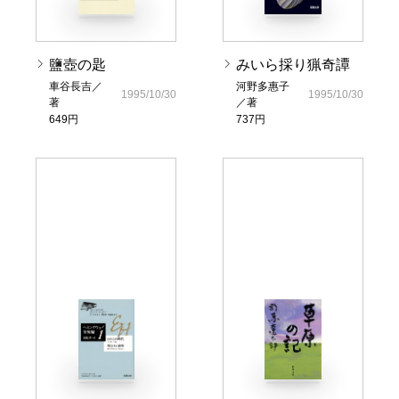
鹽壺の匙
みいら採り猟奇譚
車谷長吉／
河野多惠子
1995/10/30
1995/10/30
著
／著
649円
737円