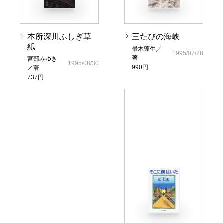
本所深川ふしぎ草
三たびの海峡
紙
帚木蓬生／
1995/07/28
著
宮部みゆき
1995/08/30
990円
／著
737円