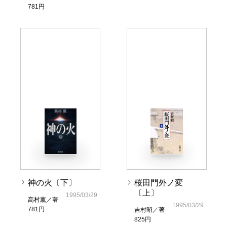
781円
神の火〔下〕
桜田門外ノ変
〔上〕
1995/03/29
高村薫／著
1995/03/29
781円
吉村昭／著
825円