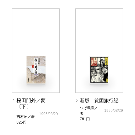
桜田門外ノ変
新版 貧困旅行記
〔下〕
つげ義春／
1995/03/29
著
1995/03/29
吉村昭／著
781円
825円