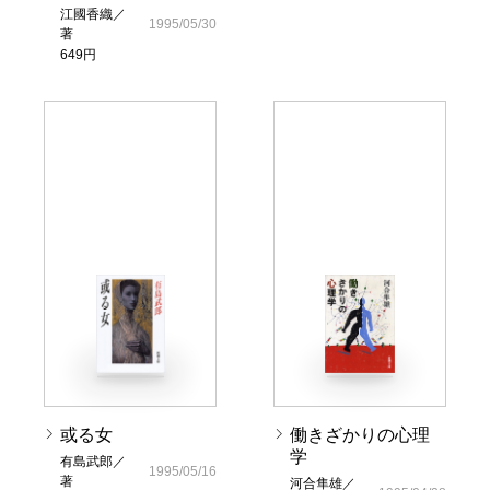
江國香織／
1995/05/30
著
649円
或る女
働きざかりの心理
学
有島武郎／
1995/05/16
著
河合隼雄／