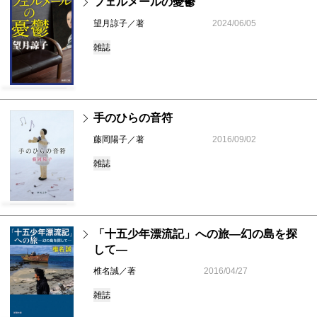
フェルメールの憂鬱
望月諒子／著
2024/06/05
雑誌
手のひらの音符
藤岡陽子／著
2016/09/02
雑誌
「十五少年漂流記」への旅―幻の島を探
して―
椎名誠／著
2016/04/27
雑誌