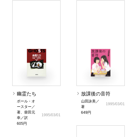
幽霊たち
放課後の音符
ポール・オ
山田詠美／
1995/03/01
ースター／
著
著、柴田元
649円
1995/03/01
幸／訳
605円