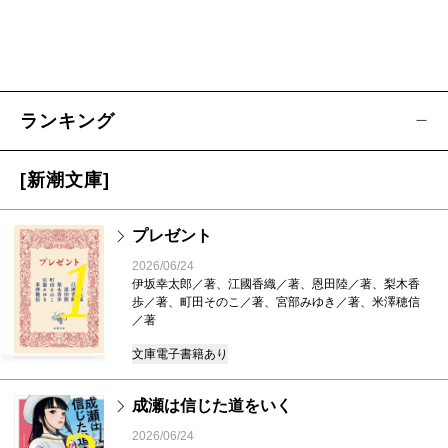
ランキング
[新潮文庫]
プレゼント
1
2026/06/24
伊坂幸太郎／著、江國香織／著、恩田陸／著、梨木香
歩／著、町田そのこ／著、宮部みゆき／著、米澤穂信
／著
文庫
電子書籍あり
成瀬は信じた道をいく
2026/06/24