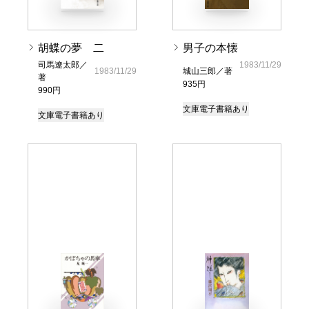
胡蝶の夢 二
男子の本懐
司馬遼太郎／
1983/11/29
1983/11/29
城山三郎／著
著
935円
990円
文庫
電子書籍あり
文庫
電子書籍あり