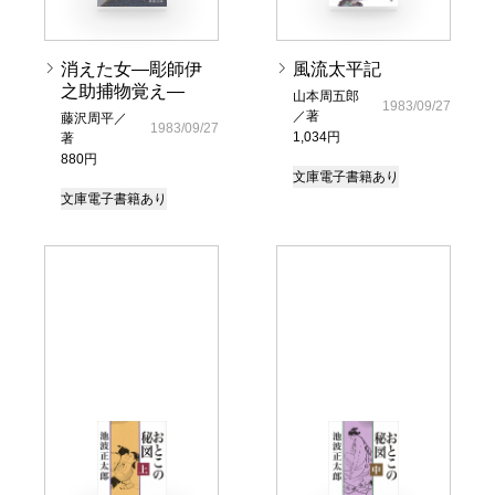
消えた女―彫師伊
風流太平記
之助捕物覚え―
山本周五郎
1983/09/27
／著
藤沢周平／
1983/09/27
1,034円
著
880円
文庫
電子書籍あり
文庫
電子書籍あり