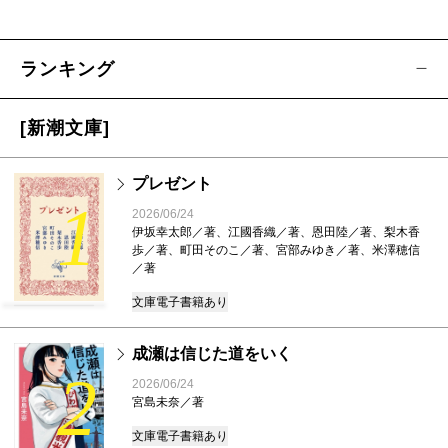
ランキング
[新潮文庫]
プレゼント
1
2026/06/24
伊坂幸太郎／著、江國香織／著、恩田陸／著、梨木香
歩／著、町田そのこ／著、宮部みゆき／著、米澤穂信
／著
文庫
電子書籍あり
成瀬は信じた道をいく
2
2026/06/24
宮島未奈／著
文庫
電子書籍あり