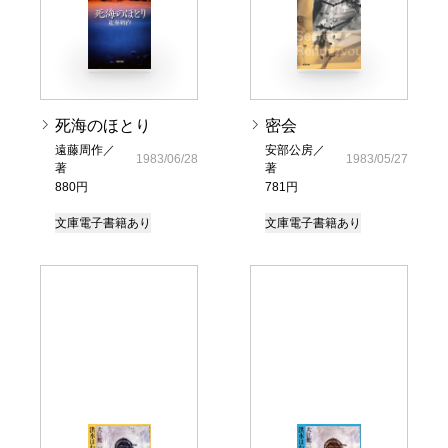
死海のほとり
密会
遠藤周作／
安部公房／
1983/06/28
1983/05/27
著
著
880円
781円
文庫
電子書籍あり
文庫
電子書籍あり