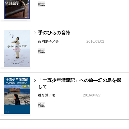
雑誌
手のひらの音符
藤岡陽子／著
2016/09/02
雑誌
「十五少年漂流記」への旅―幻の島を探
して―
椎名誠／著
2016/04/27
雑誌