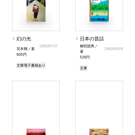
幻の光
日本の昔話
1983/07/27
柳田国男／
宮本輝／著
1983/06/28
著
605円
539円
文庫
電子書籍あり
文庫