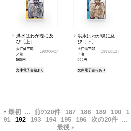
洪水はわが魂に及
洪水はわが魂に及
び〔上〕
び〔下〕
大江健三郎
大江健三郎
1983/05/27
1983/05/27
／著
／著
565円
565円
文庫
電子書籍あり
文庫
電子書籍あり
最初
…
前の20件
187
188
189
190
1
91
192
193
194
195
196
次の20件
…
最後