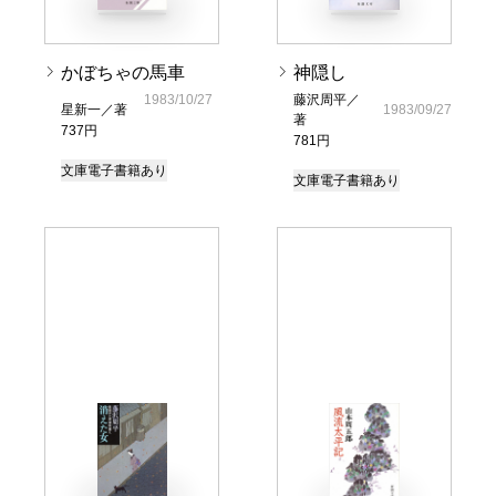
かぼちゃの馬車
神隠し
1983/10/27
藤沢周平／
星新一／著
1983/09/27
著
737円
781円
文庫
電子書籍あり
文庫
電子書籍あり