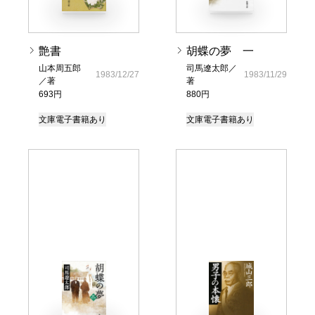
艶書
胡蝶の夢 一
山本周五郎
司馬遼太郎／
1983/12/27
1983/11/29
／著
著
693円
880円
文庫
電子書籍あり
文庫
電子書籍あり