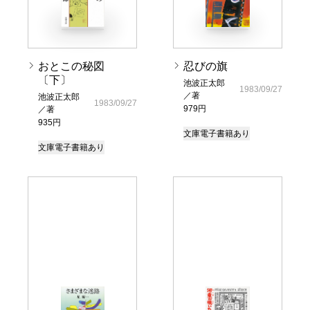
おとこの秘図
忍びの旗
〔下〕
池波正太郎
1983/09/27
／著
池波正太郎
1983/09/27
979円
／著
935円
文庫
電子書籍あり
文庫
電子書籍あり