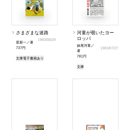
さまざまな迷路
河童が覗いたヨー
ロッパ
1983/08/29
星新一／著
妹尾河童／
737円
1983/07/27
著
781円
文庫
電子書籍あり
文庫