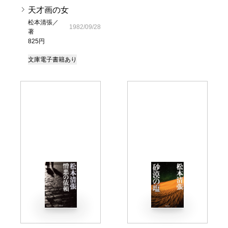
天才画の女
松本清張／
1982/09/28
著
825円
文庫
電子書籍あり