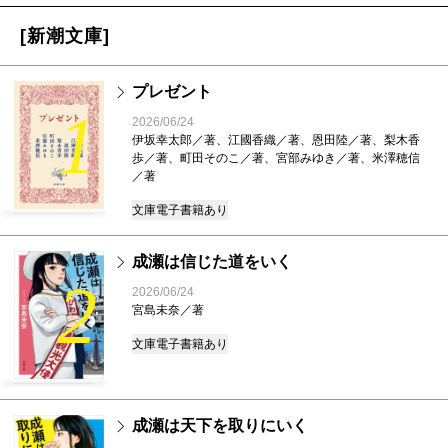
[新潮文庫]
プレゼント
1
2026/06/24
伊坂幸太郎／著、江國香織／著、恩田陸／著、梨木香
歩／著、町田そのこ／著、宮部みゆき／著、米澤穂信
／著
文庫
電子書籍あり
成瀬は信じた道をいく
2
2026/06/24
宮島未奈／著
文庫
電子書籍あり
成瀬は天下を取りにいく