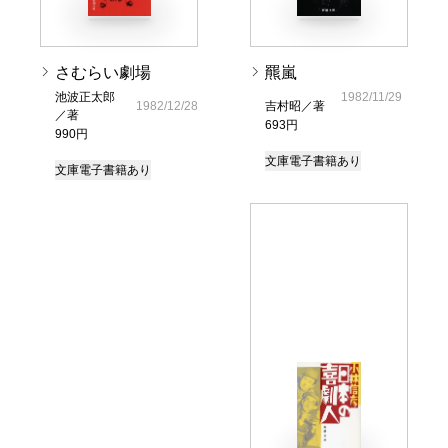
さむらい劇場
羆嵐
池波正太郎
1982/11/29
1982/12/28
吉村昭／著
／著
693円
990円
文庫
電子書籍あり
文庫
電子書籍あり