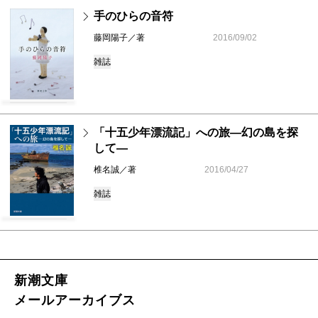
手のひらの音符
藤岡陽子／著
2016/09/02
雑誌
「十五少年漂流記」への旅―幻の島を探
して―
椎名誠／著
2016/04/27
雑誌
新潮文庫
メールアーカイブス