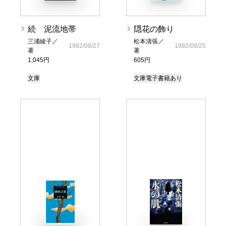
続 泥流地帯
隠花の飾り
三浦綾子／
松本清張／
1982/08/27
1982/08/25
著
著
1,045円
605円
文庫
文庫
電子書籍あり