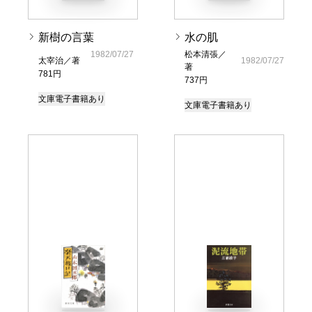
新樹の言葉
水の肌
1982/07/27
松本清張／
太宰治／著
1982/07/27
著
781円
737円
文庫
電子書籍あり
文庫
電子書籍あり