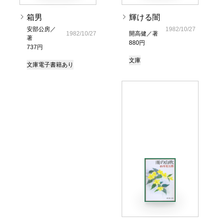
箱男
輝ける闇
安部公房／
1982/10/27
1982/10/27
開高健／著
著
880円
737円
文庫
文庫
電子書籍あり