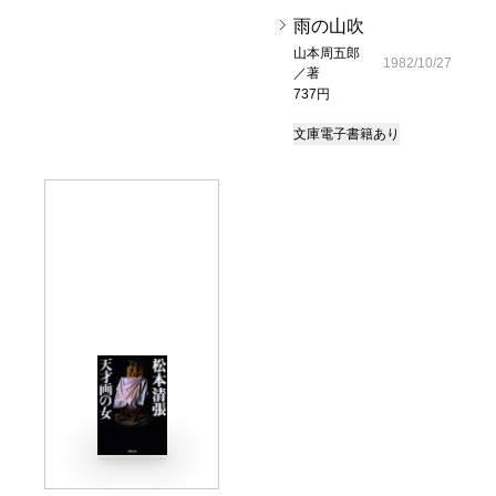
雨の山吹
山本周五郎
1982/10/27
／著
737円
文庫
電子書籍あり