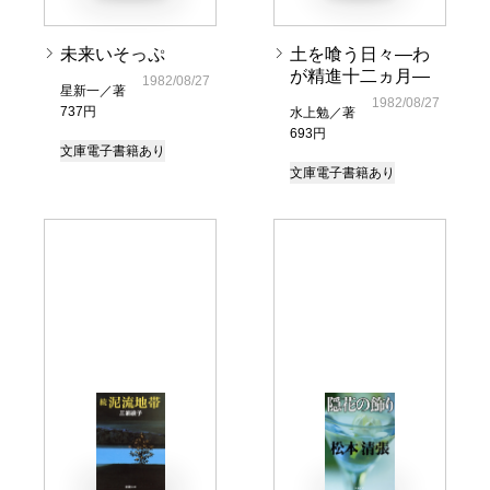
未来いそっぷ
土を喰う日々―わ
が精進十二ヵ月―
1982/08/27
星新一／著
1982/08/27
737円
水上勉／著
693円
文庫
電子書籍あり
文庫
電子書籍あり