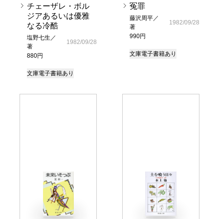
チェーザレ・ボル
冤罪
ジアあるいは優雅
藤沢周平／
1982/09/28
なる冷酷
著
990円
塩野七生／
1982/09/28
著
文庫
電子書籍あり
880円
文庫
電子書籍あり