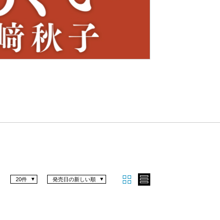
Nex
t
20件
発売日の新しい順