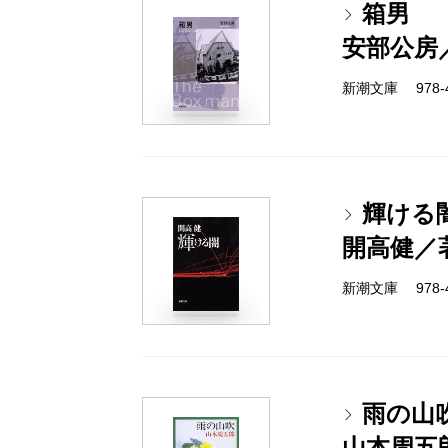
箱男
安部公房
新潮文庫 978-4-
輝ける
開高健／
新潮文庫 978-4-
雨の山
山本周五