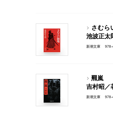
さむら
池波正太
新潮文庫 978-4-
羆嵐
吉村昭／
新潮文庫 978-4-