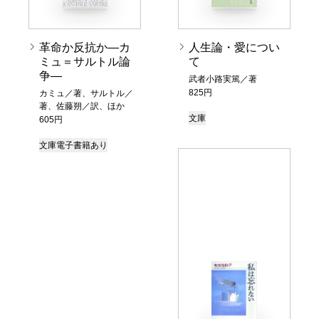
革命か反抗か―カ
人生論・愛につい
ミュ＝サルトル論
て
争―
武者小路実篤／著
825円
カミュ／著、サルトル／
著、佐藤朔／訳、ほか
文庫
605円
文庫
電子書籍あり