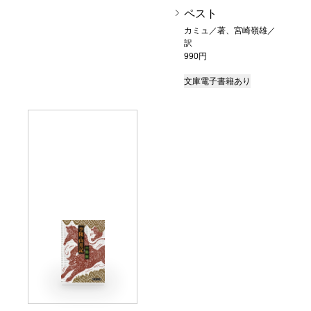
ペスト
カミュ／著、宮崎嶺雄／
訳
990円
文庫
電子書籍あり