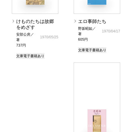
けものたちは故郷
エロ事師たち
をめざす
野坂昭如／
1970/04/17
著
安部公房／
1970/05/25
605円
著
737円
文庫
電子書籍あり
文庫
電子書籍あり