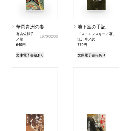
華岡青洲の妻
地下室の手記
有吉佐和子
ドストエフスキー／著、
1970/02/03
／著
江川卓／訳
649円
770円
文庫
電子書籍あり
文庫
電子書籍あり