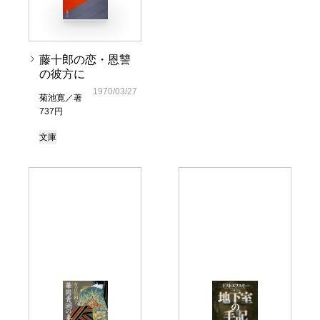
藤十郎の恋・恩讐
の彼方に
1970/03/27
菊池寛／著
737円
文庫