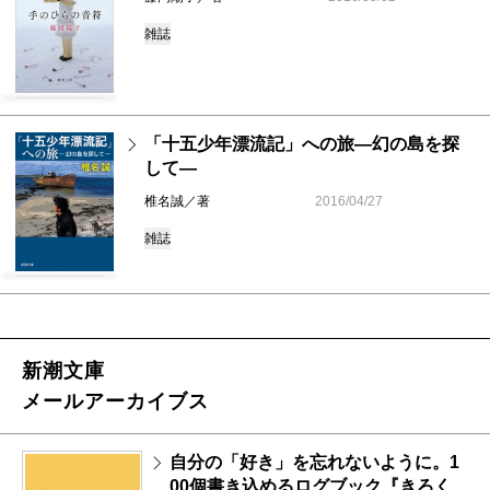
雑誌
「十五少年漂流記」への旅―幻の島を探
して―
椎名誠／著
2016/04/27
雑誌
新潮文庫
メールアーカイブス
自分の「好き」を忘れないように。1
00個書き込めるログブック『きろく