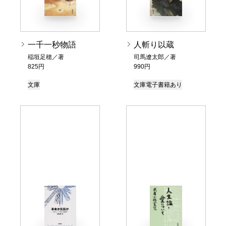
一千一秒物語
人斬り以蔵
稲垣足穂／著
司馬遼太郎／著
825円
990円
文庫
文庫
電子書籍あり