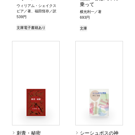
乗って
ウィリアム・シェイクス
ピア／著、福田恆存／訳
横光利一／著
539円
693円
文庫
電子書籍あり
文庫
刺青・秘密
シーシュポスの神