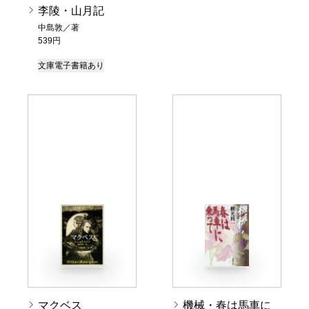
李陵・山月記
中島敦／著
539円
文庫
電子書籍あり
マクベス
機械・春は馬車に