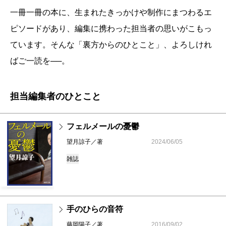
一冊一冊の本に、生まれたきっかけや制作にまつわるエ
ピソードがあり、編集に携わった担当者の思いがこもっ
ています。そんな「裏方からのひとこと」、よろしけれ
ばご一読を──。
担当編集者のひとこと
フェルメールの憂鬱
望月諒子／著
2024/06/05
雑誌
手のひらの音符
藤岡陽子／著
2016/09/02