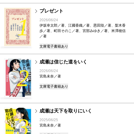
プレゼント
1
2026/06/24
伊坂幸太郎／著、江國香織／著、恩田陸／著、梨木香
歩／著、町田そのこ／著、宮部みゆき／著、米澤穂信
／著
文庫
電子書籍あり
成瀬は信じた道をいく
2
2026/06/24
宮島未奈／著
文庫
電子書籍あり
成瀬は天下を取りにいく
3
2025/06/25
宮島未奈／著