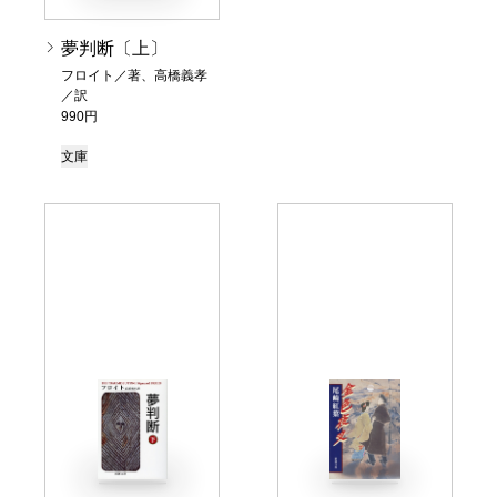
夢判断〔上〕
フロイト／著、高橋義孝
／訳
990円
文庫