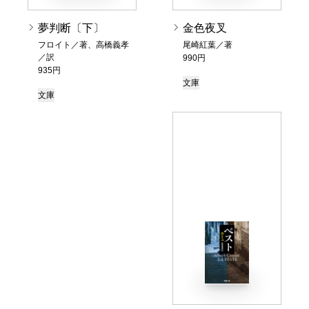
夢判断〔下〕
金色夜叉
フロイト／著、高橋義孝
尾崎紅葉／著
／訳
990円
935円
文庫
文庫