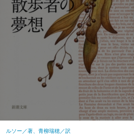
ルソー／著、青柳瑞穂／訳