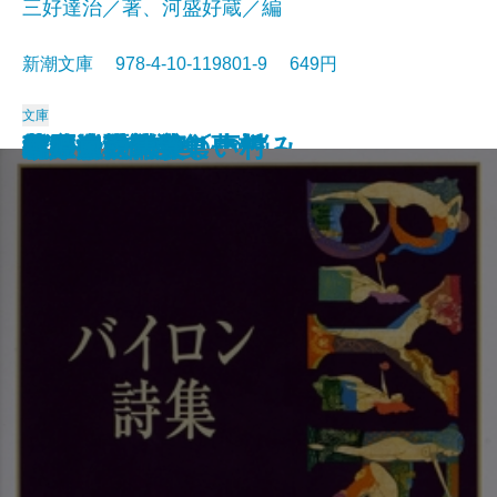
三好達治／著、河盛好蔵／編
新潮文庫 978-4-10-119801-9 649円
文庫
孤独な散歩者の夢想
ゲーテ詩集
脂肪の塊・テリエ館
パルムの僧院〔下〕
巴里の憂鬱
若きウェルテルの悩み
ハイネ詩集
女の一生
パルムの僧院〔上〕
三好達治詩集
バイロン詩集
春琴抄
風立ちぬ・美しい村
ヴィヨンの妻
北原白秋詩集
萩原朔太郎詩集
ヘッセ詩集
春の嵐
椿姫
春