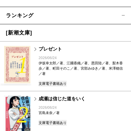
ランキング
[新潮文庫]
プレゼント
1
2026/06/24
伊坂幸太郎／著、江國香織／著、恩田陸／著、梨木香
歩／著、町田そのこ／著、宮部みゆき／著、米澤穂信
／著
文庫
電子書籍あり
成瀬は信じた道をいく
2
2026/06/24
宮島未奈／著
文庫
電子書籍あり