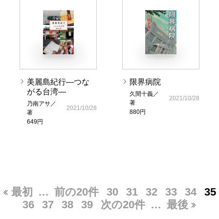
美麗島紀行―つな
限界病院
がる台湾―
久間十義／
2021/10/28
著
乃南アサ／
2021/10/28
880円
著
649円
最初
…
前の20件
30
31
32
33
34
35
36
37
38
39
次の20件
…
最後