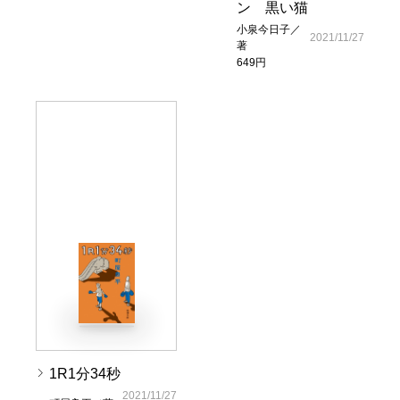
ン 黒い猫
小泉今日子／
2021/11/27
著
649円
1R1分34秒
2021/11/27