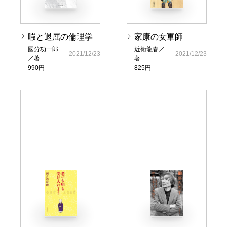
暇と退屈の倫理学
家康の女軍師
國分功一郎
近衛龍春／
2021/12/23
2021/12/23
／著
著
990円
825円