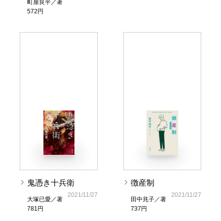
町屋良平／著
572円
鬼憑き十兵衛
徴産制
2021/11/27
2021/11/27
大塚已愛／著
田中兆子／著
781円
737円