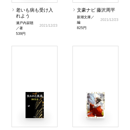
老いも病も受け入
文豪ナビ 藤沢周平
れよう
新潮文庫／
2021/12/23
編
瀬戸内寂聴
2021/12/23
825円
／著
539円