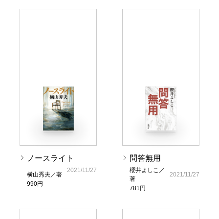
ノースライト
問答無用
2021/11/27
櫻井よしこ／
横山秀夫／著
2021/11/27
著
990円
781円