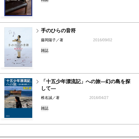
手のひらの音符
藤岡陽子／著
2016/09/02
雑誌
「十五少年漂流記」への旅―幻の島を探
して―
椎名誠／著
2016/04/27
雑誌