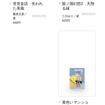
管見妄語 失われ
龍ノ国幻想2 天翔
た美風
る縁
藤原正彦／
2021/11/27
2021/12/23
三川みり／著
著
825円
649円
黄色いマンショ