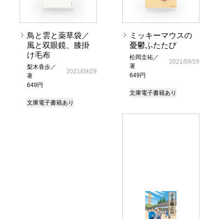
鳥と雲と薬草袋／
ミッキーマウスの
風と双眼鏡、膝掛
憂鬱ふたたび
け毛布
松岡圭祐／
2021/09/29
著
梨木香歩／
2021/09/29
649円
著
649円
文庫
電子書籍あり
文庫
電子書籍あり