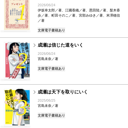
1
2026/06/24
伊坂幸太郎／著、江國香織／著、恩田陸／著、梨木香
歩／著、町田そのこ／著、宮部みゆき／著、米澤穂信
／著
文庫
電子書籍あり
成瀬は信じた道をいく
2
2026/06/24
宮島未奈／著
文庫
電子書籍あり
成瀬は天下を取りにいく
3
2025/06/25
宮島未奈／著
文庫
電子書籍あり