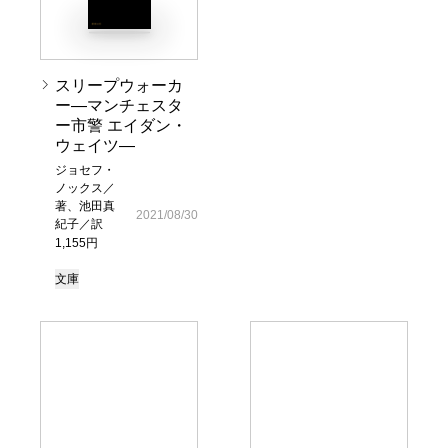
スリープウォーカ
ー―マンチェスタ
ー市警 エイダン・
ウェイツ―
ジョセフ・
ノックス／
著、池田真
2021/08/30
紀子／訳
1,155円
文庫