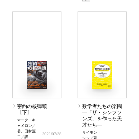
密約の核弾頭
数学者たちの楽園
〔下〕
―「ザ・シンプソ
ンズ」を作った天
マーク・キ
才たち―
ャメロン／
著、田村源
サイモン・
2021/07/28
二／訳
シン／著、