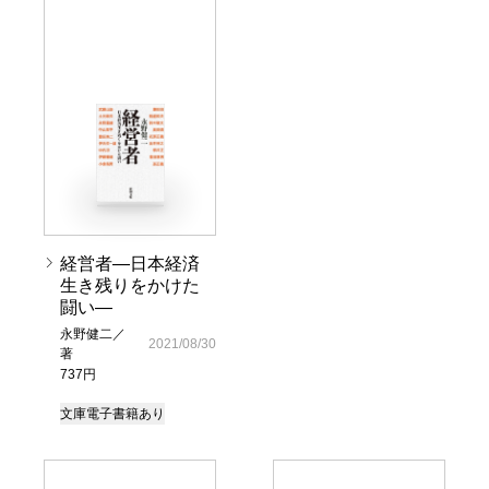
経営者―日本経済
生き残りをかけた
闘い―
永野健二／
2021/08/30
著
737円
文庫
電子書籍あり