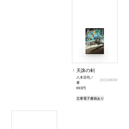
天誅の剣
八木荘司／
2021/08/30
著
693円
文庫
電子書籍あり