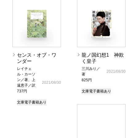
センス・オブ・ワ
龍ノ国幻想1 神欺
ンダー
く皇子
レイチェ
三川みり／
2021/08/30
ル・カーソ
著
ン／著、上
825円
2021/08/30
遠恵子／訳
737円
文庫
電子書籍あり
文庫
電子書籍あり