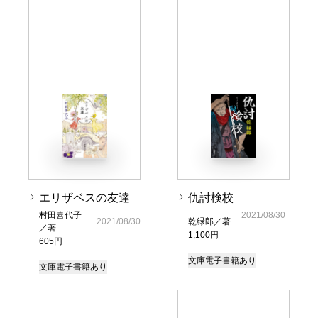
エリザベスの友達
仇討検校
村田喜代子
2021/08/30
2021/08/30
乾緑郎／著
／著
1,100円
605円
文庫
電子書籍あり
文庫
電子書籍あり