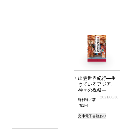
出雲世界紀行―生
きているアジア、
神々の祝祭―
2021/08/30
野村進／著
781円
文庫
電子書籍あり