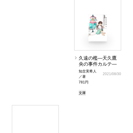
久遠の檻―天久鷹
央の事件カルテ―
知念実希人
2021/08/30
／著
781円
文庫