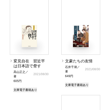
変見自在 習近平
文豪たちの友情
は日本語で脅す
石井千湖／
2021/08/30
著
高山正之／
2021/08/30
649円
著
605円
文庫
電子書籍あり
文庫
電子書籍あり