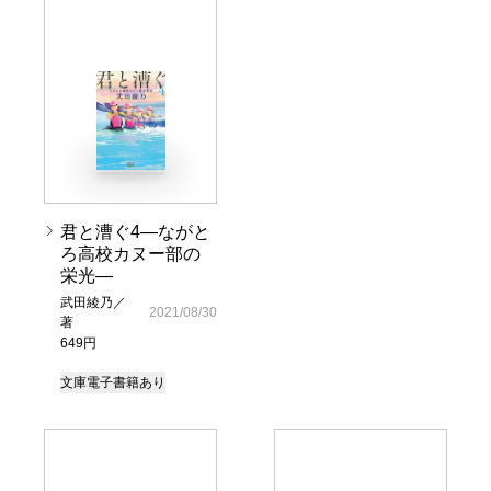
君と漕ぐ4―ながと
ろ高校カヌー部の
栄光―
武田綾乃／
2021/08/30
著
649円
文庫
電子書籍あり