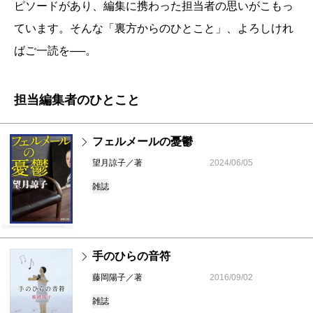
ピソードがあり、編集に携わった担当者の思いがこもっ
ています。そんな「裏方からのひとこと」、よろしけれ
ばご一読を──。
担当編集者のひとこと
フェルメールの憂鬱
望月諒子／著
2024/06/05
雑誌
手のひらの音符
藤岡陽子／著
2016/09/02
雑誌