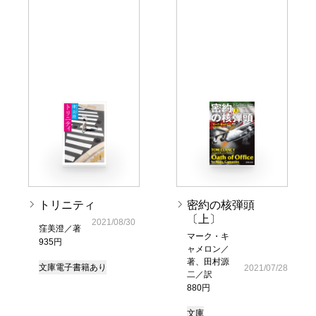
トリニティ
密約の核弾頭
〔上〕
2021/08/30
窪美澄／著
マーク・キ
935円
ャメロン／
著、田村源
文庫
電子書籍あり
2021/07/28
二／訳
880円
文庫