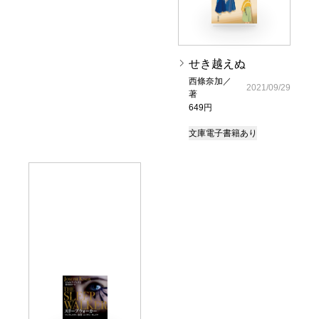
せき越えぬ
西條奈加／
2021/09/29
著
649円
文庫
電子書籍あり