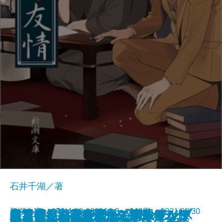
石井千湖／著
新潮文庫 978-4-10-103161-3 649円 2021/08/30
鳥と雲と薬草袋／風と双眼鏡、膝
スリープウォーカー―マンチェス
久遠の檻―天久鷹央の事件カルテ
君と漕ぐ4―ながとろ高校カヌー
経営者―日本経済生き残りをかけ
出雲世界紀行―生きているアジ
数学者たちの楽園―「ザ・シンプ