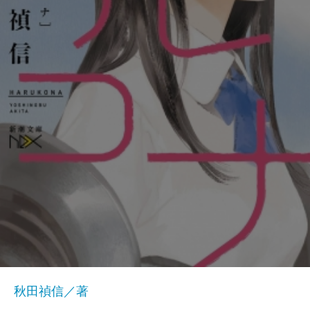
秋田禎信／著