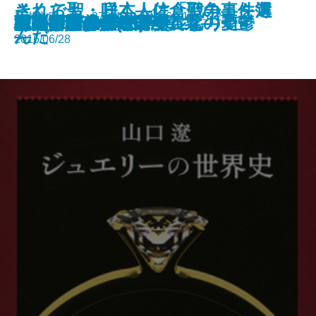
それでも、日本人は「戦争」を選
さくら聖・咲く―佐倉聖の事件簿
新潮文庫nex 978-4-10-180069-1 572円
流星ひとつ
雨のち晴れ、ところにより虹
月光の誘惑
残夢の骸―満州国演義九―
ウィニー・ザ・プー
チャイナ・メン
ジャングル・ブック
宇宙ヴァンパイアー
王の厨房―僕僕先生 零―
ハルコナ
ジュエリーの世界史
あのころのデパート
江戸川乱歩名作選
ゼツメツ少年
村上海賊の娘(一)
村上海賊の娘(二)
管見妄語 グローバル化の憂鬱
本屋さんのダイアナ
んだ
―
2016/06/28