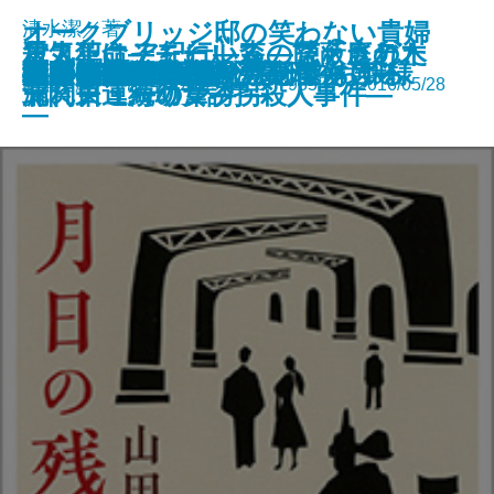
オークブリッジ邸の笑わない貴婦
清水潔／著
電気革命―モールス、ファラデ
殺人犯はそこにいる―隠蔽された
エストニア紀行―森の苔・庭の木
陰陽師 阿部雨堂
南冥の雫―満州国演義八―
秘密の花園
砕け散るところを見せてあげる
人2―後輩メイドと窓下のお嬢様
御手洗潔の追憶
殺したい蕎麦屋
ランクA病院の愉悦
月日の残像
遠野物語
ほろびぬ姫
おとこのるつぼ
雷の波濤―満州国演義七―
呪われた腕―ハーディ傑作選―
殺人者たちの午後
素晴らしいアメリカ野球
生存賭博
新潮文庫 978-4-10-149222-3 935円 2016/05/28
ー、チューリング―
北関東連続幼女誘拐殺人事件―
漏れ日・海の葦―
―