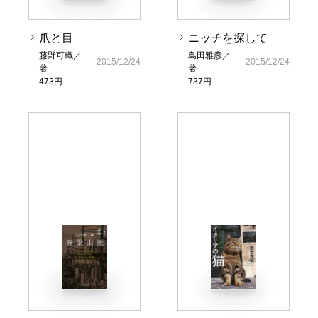
爪と目
ニッチを探して
藤野可織／
島田雅彦／
2015/12/24
2015/12/24
著
著
473円
737円