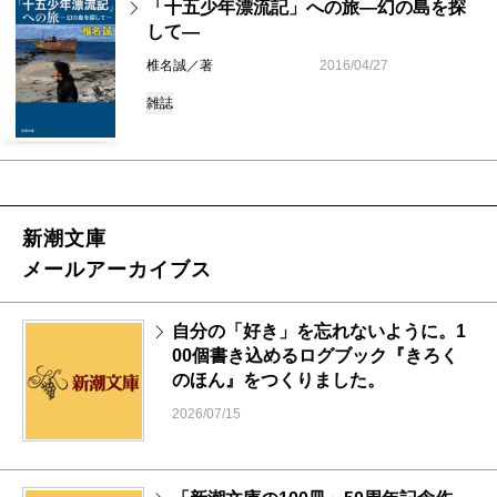
「十五少年漂流記」への旅―幻の島を探
して―
椎名誠／著
2016/04/27
雑誌
新潮文庫
メールアーカイブス
自分の「好き」を忘れないように。1
00個書き込めるログブック『きろく
のほん』をつくりました。
2026/07/15