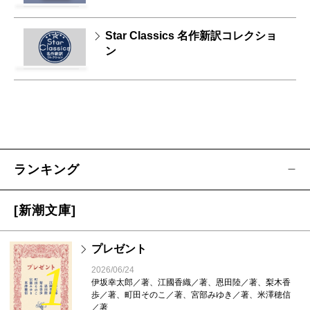
Star Classics 名作新訳コレクショ
ン
ランキング
[新潮文庫]
プレゼント
1
2026/06/24
伊坂幸太郎／著、江國香織／著、恩田陸／著、梨木香
歩／著、町田そのこ／著、宮部みゆき／著、米澤穂信
／著