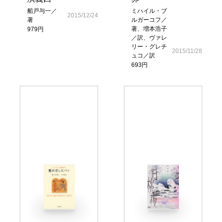
船戸与一／
ミハイル・ブ
2015/12/24
著
ルガーコフ／
著、増本浩子
979円
／訳、ヴァレ
リー・グレチ
2015/11/28
ュコ／訳
693円