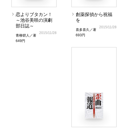
恋よりブタカン！
創薬探偵から祝福
～池谷美咲の演劇
を
部日誌～
2015/11/28
喜多喜久／著
2015/11/28
693円
青柳碧人／著
649円