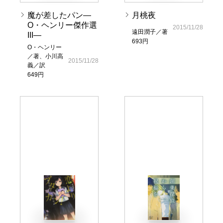
魔が差したパン―
月桃夜
O・ヘンリー傑作選
2015/11/28
遠田潤子／著
III―
693円
O・ヘンリー
／著、小川高
2015/11/28
義／訳
649円