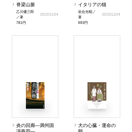
脊梁山脈
イタリアの猫
乙川優三郎
岩合光昭／
2015/12/24
2015/12/24
／著
著
781円
693円
炎の回廊―満州国
犬の心臓・運命の
演義四―
卵