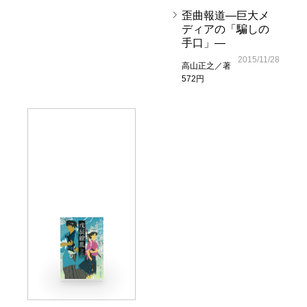
歪曲報道―巨大メ
ディアの「騙しの
手口」―
2015/11/28
高山正之／著
572円