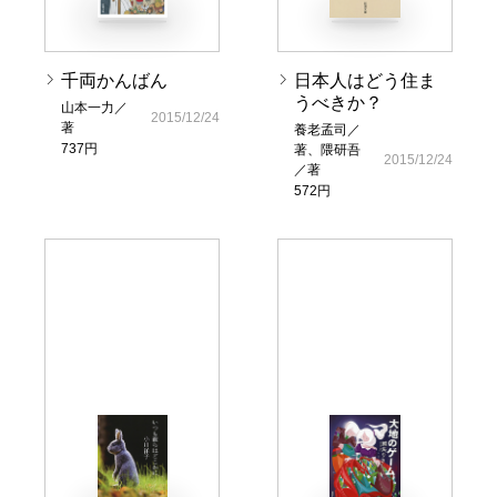
千両かんばん
日本人はどう住ま
うべきか？
山本一力／
2015/12/24
著
養老孟司／
737円
著、隈研吾
2015/12/24
／著
572円