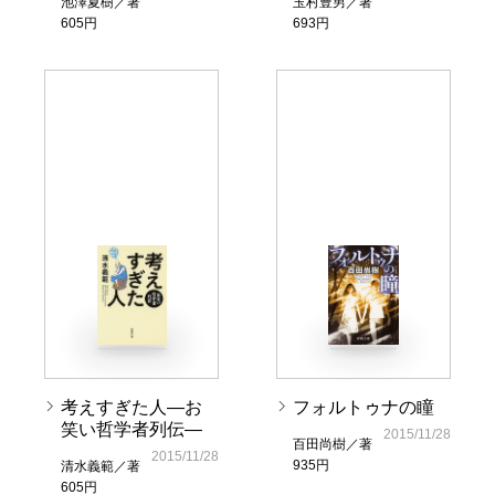
池澤夏樹／著
玉村豊男／著
605円
693円
考えすぎた人―お
フォルトゥナの瞳
笑い哲学者列伝―
2015/11/28
百田尚樹／著
2015/11/28
935円
清水義範／著
605円