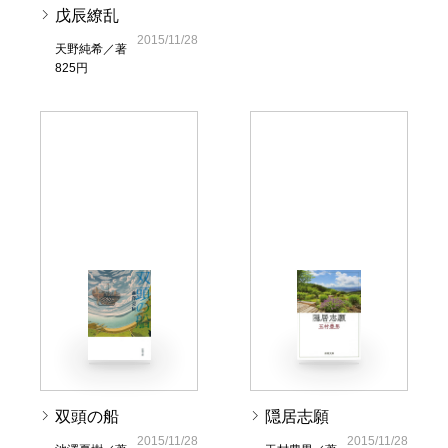
戊辰繚乱
2015/11/28
天野純希／著
825円
双頭の船
隠居志願
2015/11/28
2015/11/28