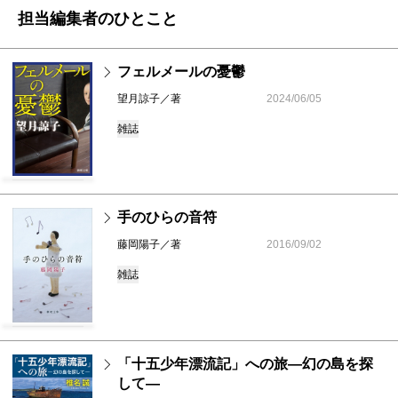
担当編集者のひとこと
フェルメールの憂鬱
望月諒子／著
2024/06/05
雑誌
手のひらの音符
藤岡陽子／著
2016/09/02
雑誌
「十五少年漂流記」への旅―幻の島を探
して―