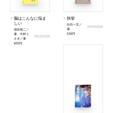
脳はこんなに悩ま
快挙
しい
白石一文／
2015/10/28
著
池谷裕二／
539円
著、中村う
2015/10/28
さぎ／著
605円