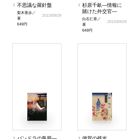
不思議な羅針盤
杉原千畝―情報に
賭けた外交官―
梨木香歩／
2015/09/29
著
白石仁章／
2015/09/29
649円
著
649円
パンドラの鳥籠―
伊賀の残光