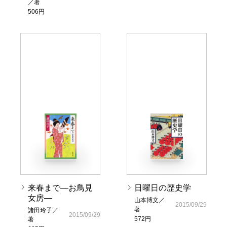
／著
506円
来春まで―お鳥見
日曜日の歴史学
女房―
山本博文／
2015/09/29
著
諸田玲子／
2015/09/29
572円
著