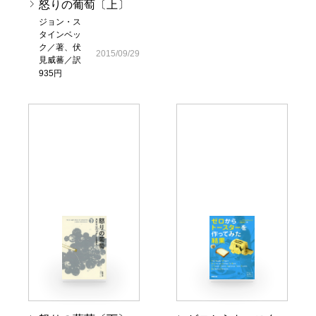
怒りの葡萄〔上〕
ジョン・ス
タインベッ
ク／著、伏
2015/09/29
見威蕃／訳
935円