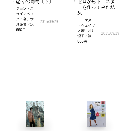
怒りの葡萄〔下〕
ゼロからトースタ
ーを作ってみた結
ジョン・ス
果
タインベッ
ク／著、伏
トーマス・
2015/09/29
見威蕃／訳
トウェイツ
880円
／著、村井
2015/09/29
理子／訳
990円