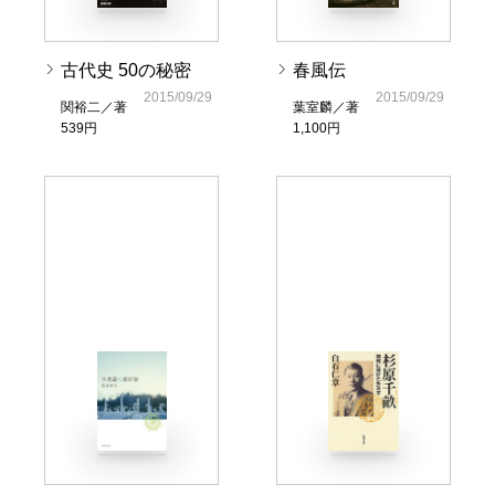
古代史 50の秘密
春風伝
2015/09/29
2015/09/29
関裕二／著
葉室麟／著
539円
1,100円