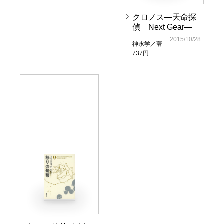
クロノス―天命探
偵 Next Gear―
2015/10/28
神永学／著
737円