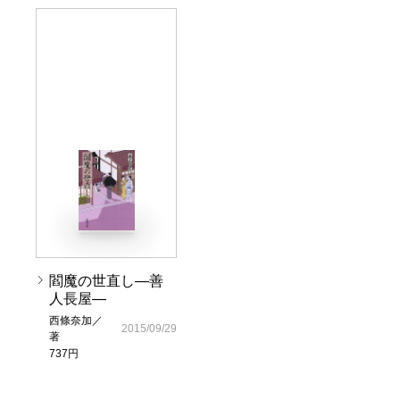
閻魔の世直し―善
人長屋―
西條奈加／
2015/09/29
著
737円