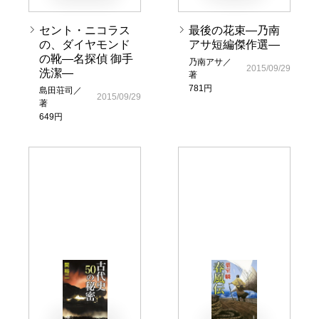
セント・ニコラス
最後の花束―乃南
の、ダイヤモンド
アサ短編傑作選―
の靴―名探偵 御手
乃南アサ／
2015/09/29
洗潔―
著
781円
島田荘司／
2015/09/29
著
649円