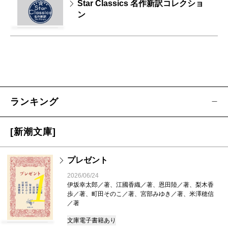
Star Classics 名作新訳コレクショ
ン
ランキング
[新潮文庫]
プレゼント
1
2026/06/24
伊坂幸太郎／著、江國香織／著、恩田陸／著、梨木香
歩／著、町田そのこ／著、宮部みゆき／著、米澤穂信
／著
文庫
電子書籍あり