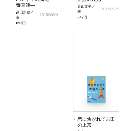
毒草師―
青山文平／
2015/09/29
著
高田崇史／
2015/09/29
649円
著
693円
恋に焦がれて吉田
の上京