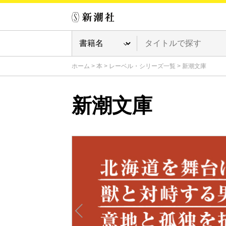
ホーム
>
本
>
レーベル・シリーズ一覧
>
新潮文庫
新潮文庫