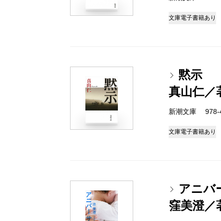
文庫
電子書籍あり
黙示
真山仁／
新潮文庫 978-4-
文庫
電子書籍あり
アニバ
窪美澄／