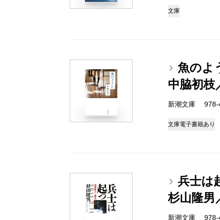
文庫
魚のよ
中脇初枝
新潮文庫 978-4-
文庫
電子書籍あり
兵士は
杉山隆男
新潮文庫 978-4-