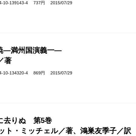
10-139143-4 737円 2015/07/29
暁―満州国演義一―
／著
10-134320-4 869円 2015/07/29
に去りぬ 第5巻
ット・ミッチェル／著、鴻巣友季子／訳