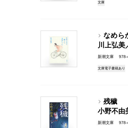
文庫
なめら
川上弘美
新潮文庫 978-4-
文庫
電子書籍あり
残穢
小野不由
新潮文庫 978-4-