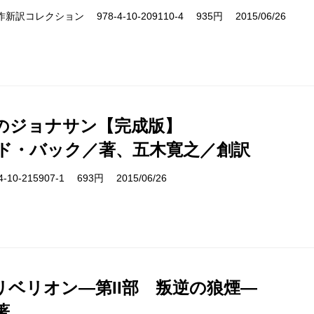
cs 名作新訳コレクション 978-4-10-209110-4 935円 2015/06/26
のジョナサン【完成版】
ド・バック／著、五木寛之／創訳
10-215907-1 693円 2015/06/26
リベリオン―第II部 叛逆の狼煙―
著