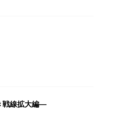
き戦線拡大編―