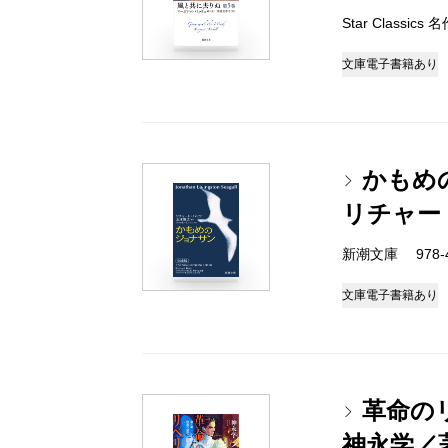
Star Classi
文庫
電子書籍あり
かもめ
リチャー
新潮文庫 978-4-
文庫
電子書籍あり
革命の
神永学／