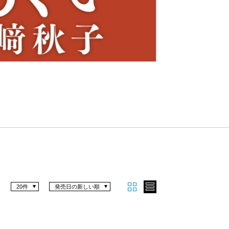
Nex
t
20件
発売日の新しい順