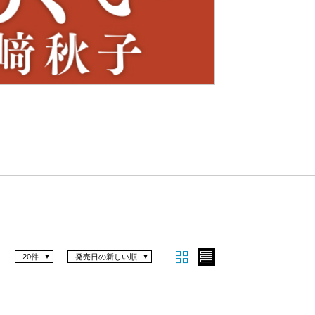
Nex
t
20件
発売日の新しい順