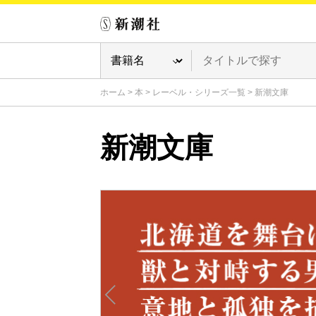
ホーム
>
本
>
レーベル・シリーズ一覧
>
新潮文庫
新潮文庫