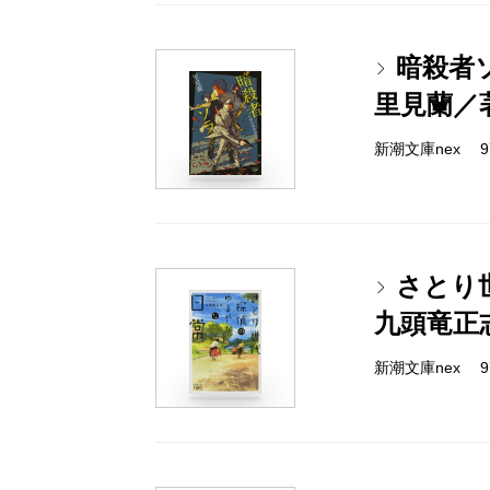
暗殺者
里見蘭／
新潮文庫nex 978
さとり
九頭竜正
新潮文庫nex 978