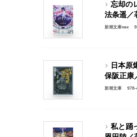
忘却の
法条遥／
新潮文庫nex 978
日本原
保阪正康
新潮文庫 978-4-
私と踊
恩田陸／