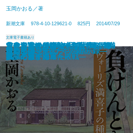
玉岡かおる／著
新潮文庫 978-4-10-129621-0 825円 2014/07/29
文庫
電子書籍あり
走らないのになぜ「ご馳走」？―
ローマ亡き後の地中海世界3―海
ローマ亡き後の地中海世界4―海
古代史謎解き紀行III―九州邪馬台
負けんとき〔上〕―ヴォーリズ満
負けんとき〔下〕―ヴォーリズ満
日本海軍400時間の証言―軍令部・
若き日本の肖像―一九〇〇年、欧
ローマ亡き後の地中海世界1―海
ローマ亡き後の地中海世界2―海
ビッチマグネット
ご先祖様はどちら様
とりあたまJAPAN
今日もごちそうさまでした
ある一日
荻窪 シェアハウス小助川
蛍の航跡―軍医たちの黙示録―
山とそば
思い出のマーニー
自負と偏見
NHK 気になることば―
賊、そして海軍―
賊、そして海軍―
国編―
喜子の種まく日々―
喜子の種まく日々―
参謀たちが語った敗戦―
州への旅―
賊、そして海軍―
賊、そして海軍―