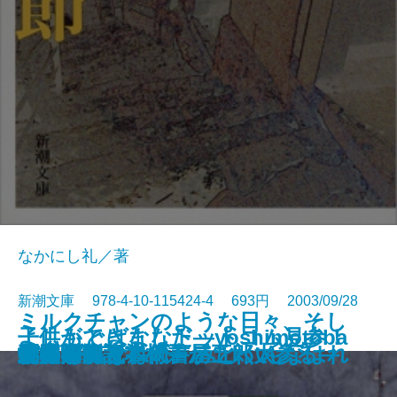
なかにし礼／著
新潮文庫 978-4-10-115424-4 693円 2003/09/28
ミルクチャンのような日々、そし
よしもとばななドットコム見参！
子供ができました―yoshimotoba
第二阿房列車
て妊娠!?―yoshimotobanana.co
峠〔上〕
峠〔中〕
峠〔下〕
パラダイス・サーティー〔上〕
パラダイス・サーティー〔下〕
長崎ぶらぶら節
五年の梅
春風ぞ吹く―代書屋五郎太参る―
剣客商売読本
北の海〔上〕
北の海〔下〕
やってみなはれ みとくんなはれ
仁淀川
サマータイム
博多学
腰痛放浪記 椅子がこわい
―yoshimotobanana.com―
nana.com3―
m2―