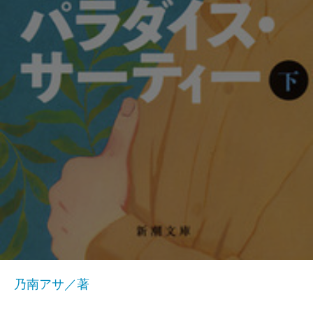
乃南アサ／著