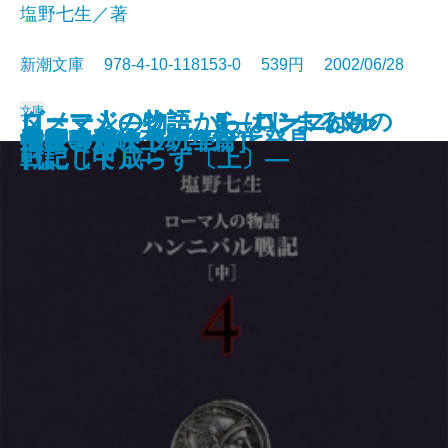
塩野七生／著
新潮文庫 978-4-10-118153-0 539円 2002/06/28
文庫
ダメージ―そこからはじまるもの
ローマ人の物語 3―ハンニバル
ローマ人の物語 4―ハンニバル
ローマ人の物語 5―ハンニバル
ローマ人の物語 1―ローマは一
岬へ［海峡 青春篇］
へその緒スープ
髪
女子中学生の小さな大発見
春雷［海峡 少年篇］
地図のない道
日曜日の夕刊
月の砂漠をさばさばと
海峡［海峡 幼年篇］
キッチン
神様のボート
生麦事件〔上〕
生麦事件〔下〕
クレオパトラ〔上〕
クレオパトラ〔下〕
―
戦記〔上〕―
戦記〔中〕―
戦記〔下〕―
日にして成らず〔上〕―