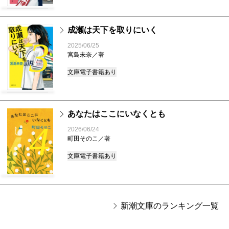
成瀬は天下を取りにいく
3
2025/06/25
宮島未奈／著
文庫
電子書籍あり
あなたはここにいなくとも
4
2026/06/24
町田そのこ／著
文庫
電子書籍あり
新潮文庫のランキング一覧