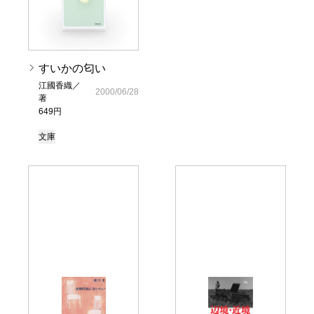
すいかの匂い
江國香織／
2000/06/28
著
649円
文庫