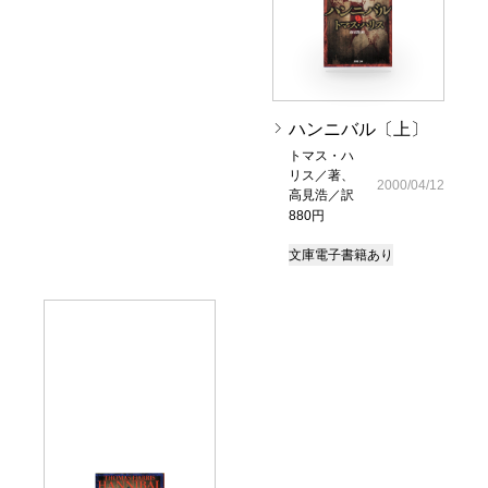
ハンニバル〔上〕
トマス・ハ
リス／著、
2000/04/12
高見浩／訳
880円
文庫
電子書籍あり