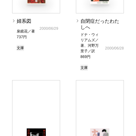
婦系図
自閉症だったわた
しへ
2000/06/29
泉鏡花／著
ドナ・ウィ
737円
リアムズ／
著、河野万
文庫
2000/06/28
里子／訳
869円
文庫