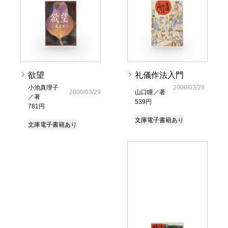
欲望
礼儀作法入門
小池真理子
2000/03/29
2000/03/29
山口瞳／著
／著
539円
781円
文庫
電子書籍あり
文庫
電子書籍あり