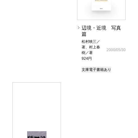
辺境・近境 写真
篇
松村映三／
著、村上春
2000/05/30
樹／著
924円
文庫
電子書籍あり