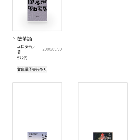
堕落論
坂口安吾／
2000/05/30
著
572円
文庫
電子書籍あり