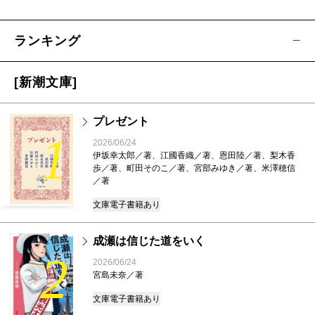
ランキング
[新潮文庫]
プレゼント
1
2026/06/24
伊坂幸太郎／著、江國香織／著、恩田陸／著、梨木香
歩／著、町田そのこ／著、宮部みゆき／著、米澤穂信
／著
文庫
電子書籍あり
成瀬は信じた道をいく
2
2026/06/24
宮島未奈／著
文庫
電子書籍あり