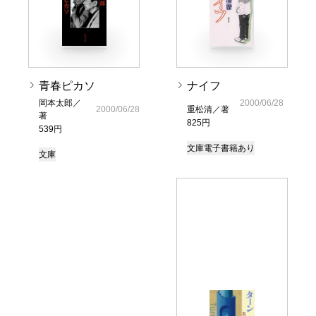
青春ピカソ
ナイフ
岡本太郎／
2000/06/28
2000/06/28
重松清／著
著
825円
539円
文庫
電子書籍あり
文庫