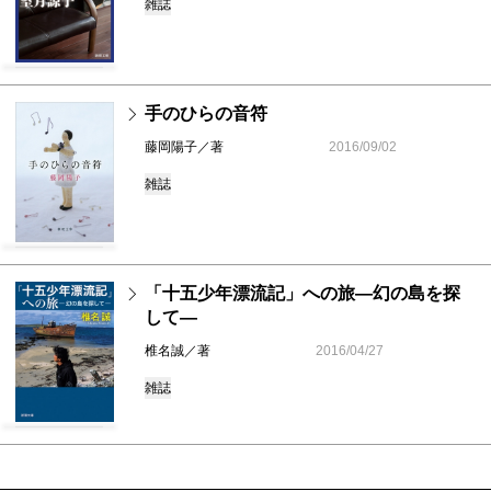
雑誌
手のひらの音符
藤岡陽子／著
2016/09/02
雑誌
「十五少年漂流記」への旅―幻の島を探
して―
椎名誠／著
2016/04/27
雑誌