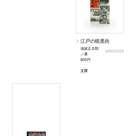
江戸の暗黒街
池波正太郎
2000/03/29
／著
605円
文庫