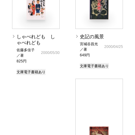
しゃべれども し
史記の風景
ゃべれども
宮城谷昌光
2000/04/25
／著
佐藤多佳子
2000/05/30
649円
／著
825円
文庫
電子書籍あり
文庫
電子書籍あり