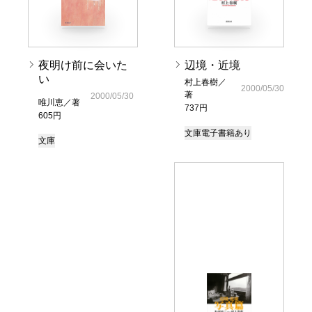
夜明け前に会いた
辺境・近境
い
村上春樹／
2000/05/30
著
2000/05/30
唯川恵／著
737円
605円
文庫
電子書籍あり
文庫