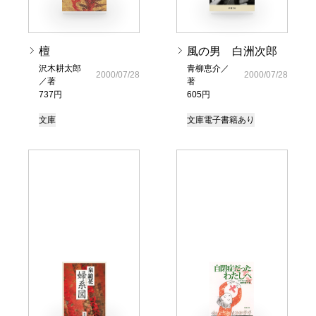
檀
風の男 白洲次郎
沢木耕太郎
青柳恵介／
2000/07/28
2000/07/28
／著
著
737円
605円
文庫
文庫
電子書籍あり