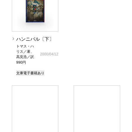
ハンニバル〔下〕
トマス・ハ
リス／著、
2000/04/12
高見浩／訳
990円
文庫
電子書籍あり