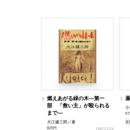
燃えあがる緑の木―第一
部 「救い主」が殴られる
小
まで―
5
大江健三郎／著
文
825円
1997/12/24