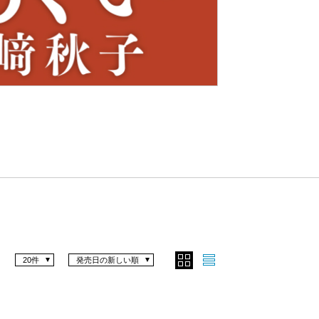
Nex
t
20件
発売日の新しい順