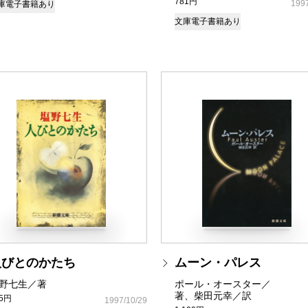
781円
1997
庫
電子書籍あり
文庫
電子書籍あり
人びとのかたち
ムーン・パレス
野七生／著
ポール・オースター／
著、柴田元幸／訳
05円
1997/10/29