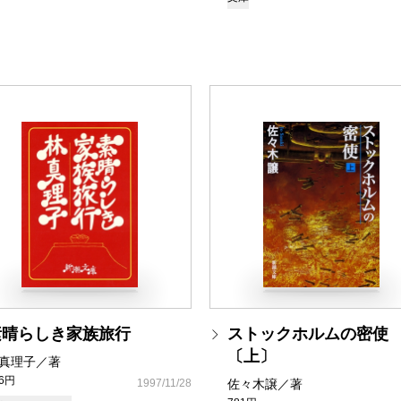
素晴らしき家族旅行
ストックホルムの密使
〔上〕
真理子／著
76円
1997/11/28
佐々木譲／著