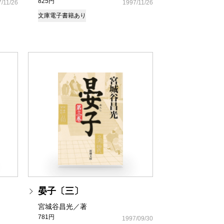
825円
/11/26
1997/11/26
文庫
電子書籍あり
晏子〔三〕
宮城谷昌光／著
781円
1997/09/30