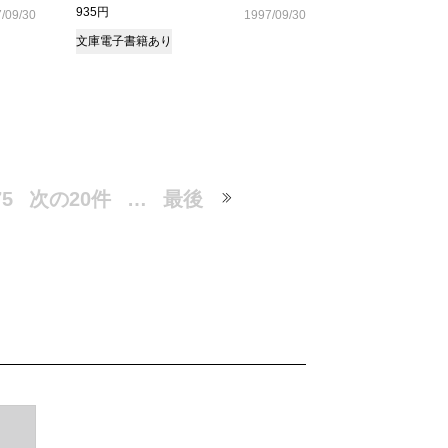
935円
/09/30
1997/09/30
文庫
電子書籍あり
75
次の20件
…
最後