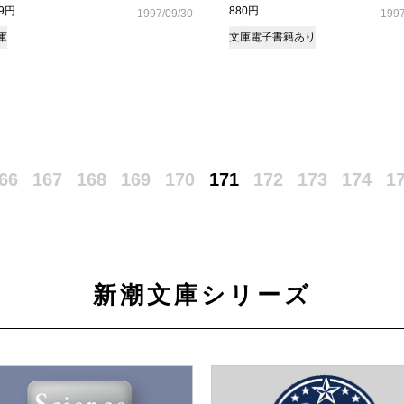
49円
880円
1997/09/30
1997
庫
文庫
電子書籍あり
66
167
168
169
170
171
172
173
174
1
新潮文庫シリーズ