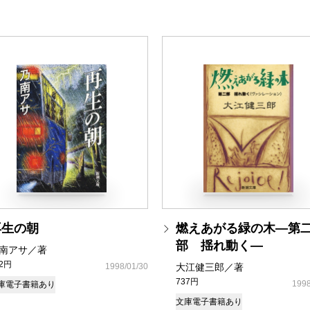
再生の朝
燃えあがる緑の木―第
部 揺れ動く―
南アサ／著
82円
1998/01/30
大江健三郎／著
737円
1998
庫
電子書籍あり
文庫
電子書籍あり