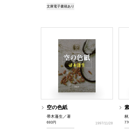
文庫
電子書籍あり
空の色紙
帚木蓬生／著
林
693円
7
1997/11/28