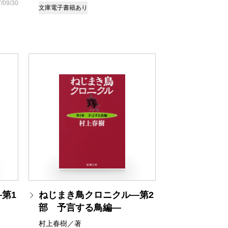
/09/30
文庫
電子書籍あり
第1
ねじまき鳥クロニクル―第2
部 予言する鳥編―
村上春樹／著