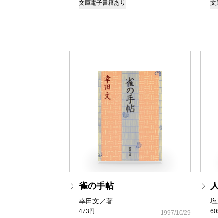
文庫
電子書籍あり
文
雀の手帖
幸田文／著
塩
473円
6
1997/10/29