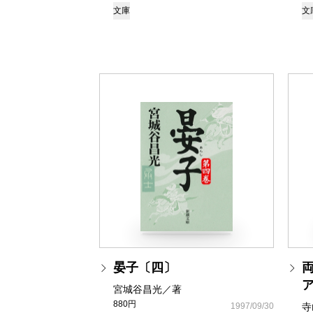
文庫
文
晏子〔四〕
宮城谷昌光／著
880円
1997/09/30
寺