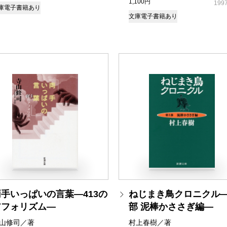
1,100円
1997
庫
電子書籍あり
文庫
電子書籍あり
両手いっぱいの言葉―413の
ねじまき鳥クロニクル―
アフォリズム―
部 泥棒かささぎ編―
山修司／著
村上春樹／著