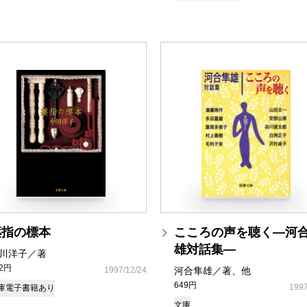
薬指の標本
こころの声を聴く―河
雄対話集―
川洋子／著
72円
1997/12/24
河合隼雄／著、他
649円
1997
庫
電子書籍あり
文庫