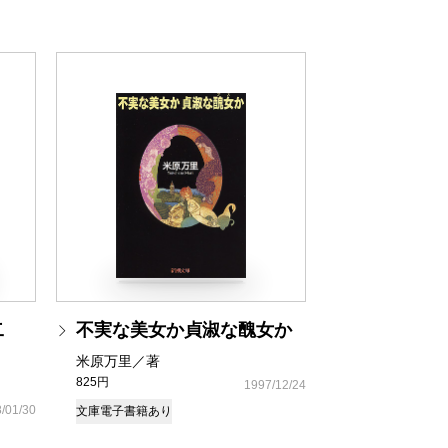
二
不実な美女か貞淑な醜女か
米原万里／著
825円
1997/12/24
/01/30
文庫
電子書籍あり