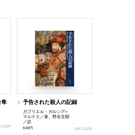
合隼
予告された殺人の記録
ガブリエル・ガルシア=
マルケス／著、野谷文昭
／訳
/12/24
649円
1997/11/28