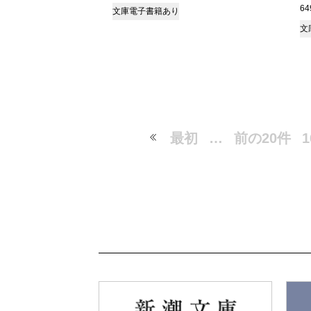
6
文庫
電子書籍あり
文
最初
…
前の20件
1