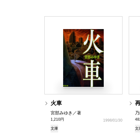
火車
宮部みゆき／著
乃
1,210円
4
1998/01/30
文庫
文