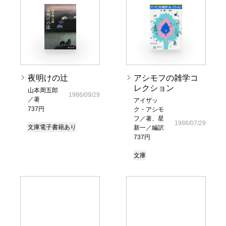
夜明けの辻
アシモフの雑学コ
レクション
山本周五郎
1986/09/29
／著
アイザッ
737円
ク・アシモ
フ／著、星
1986/07/29
文庫
電子書籍あり
新一／編訳
737円
文庫