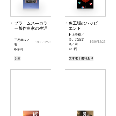
ブラームス―カラ
象工場のハッピー
ー版作曲家の生涯
エンド
―
村上春樹／
著、安西水
三宅幸夫／
1986/12/23
1986/12/23
丸／著
著
781円
649円
文庫
電子書籍あり
文庫