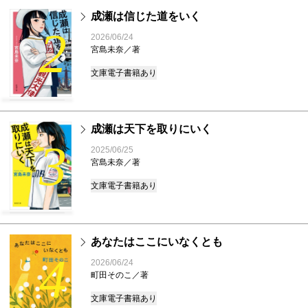
成瀬は信じた道をいく
2
2026/06/24
宮島未奈／著
文庫
電子書籍あり
成瀬は天下を取りにいく
3
2025/06/25
宮島未奈／著
文庫
電子書籍あり
あなたはここにいなくとも
4
2026/06/24
町田そのこ／著
文庫
電子書籍あり