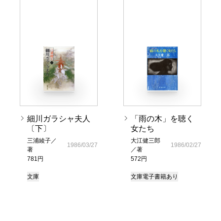
細川ガラシャ夫人
「雨の木」を聴く
〔下〕
女たち
三浦綾子／
大江健三郎
1986/03/27
1986/02/27
著
／著
781円
572円
文庫
文庫
電子書籍あり