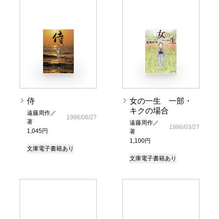
侍
女の一生 一部・
キクの場合
遠藤周作／
1986/06/27
著
遠藤周作／
1986/03/27
1,045円
著
1,100円
文庫
電子書籍あり
文庫
電子書籍あり