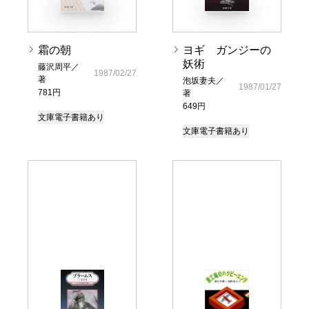
霜の朝
ヨギ ガンジーの
妖術
藤沢周平／
1987/02/27
著
泡坂妻夫／
1987/01/27
781円
著
649円
文庫
電子書籍あり
文庫
電子書籍あり