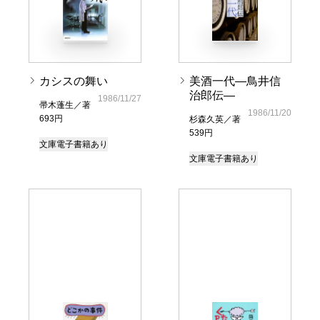
カシスの舞い
美酒一代―鳥井信
治郎伝―
1986/11/27
帚木蓬生／著
1986/11/20
693円
杉森久英／著
539円
文庫
電子書籍あり
文庫
電子書籍あり