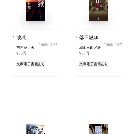
破獄
落日燃ゆ
1986/12/23
1986/11/27
吉村昭／著
城山三郎／著
935円
935円
文庫
電子書籍あり
文庫
電子書籍あり