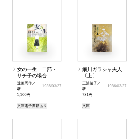
女の一生 二部・
細川ガラシャ夫人
サチ子の場合
〔上〕
遠藤周作／
三浦綾子／
1986/03/27
1986/03/27
著
著
1,100円
781円
文庫
電子書籍あり
文庫