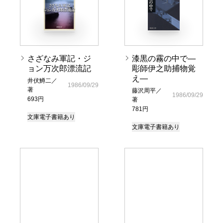
さざなみ軍記・ジ
漆黒の霧の中で―
ョン万次郎漂流記
彫師伊之助捕物覚
え―
井伏鱒二／
1986/09/29
著
藤沢周平／
1986/09/29
693円
著
781円
文庫
電子書籍あり
文庫
電子書籍あり