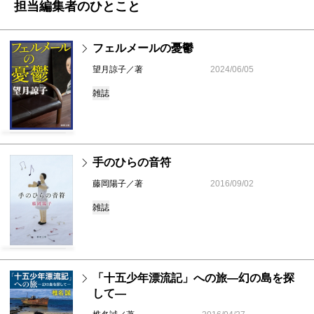
担当編集者のひとこと
フェルメールの憂鬱
望月諒子／著
2024/06/05
雑誌
手のひらの音符
藤岡陽子／著
2016/09/02
雑誌
「十五少年漂流記」への旅―幻の島を探
して―