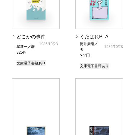
どこかの事件
くたばれPTA
1986/10/28
筒井康隆／
星新一／著
1986/10/28
著
825円
572円
文庫
電子書籍あり
文庫
電子書籍あり